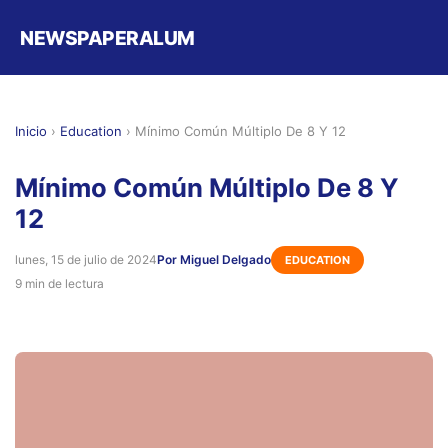
NEWSPAPERALUM
Inicio
›
Education
›
Mínimo Común Múltiplo De 8 Y 12
Mínimo Común Múltiplo De 8 Y
12
lunes, 15 de julio de 2024
Por Miguel Delgado
EDUCATION
9 min de lectura