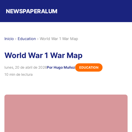
NEWSPAPERALUM
Inicio
›
Education
›
World War 1 War Map
World War 1 War Map
lunes, 20 de abril de 2026
Por Hugo Muñoz
EDUCATION
10 min de lectura