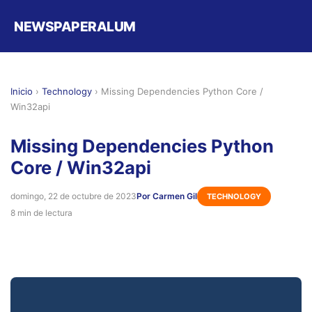
NEWSPAPERALUM
Inicio
›
Technology
›
Missing Dependencies Python Core /
Win32api
Missing Dependencies Python
Core / Win32api
domingo, 22 de octubre de 2023
Por Carmen Gil
TECHNOLOGY
8 min de lectura