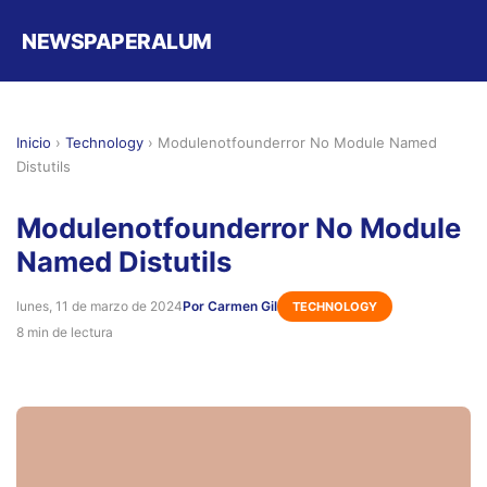
NEWSPAPERALUM
Inicio
›
Technology
›
Modulenotfounderror No Module Named
Distutils
Modulenotfounderror No Module
Named Distutils
lunes, 11 de marzo de 2024
Por Carmen Gil
TECHNOLOGY
8 min de lectura