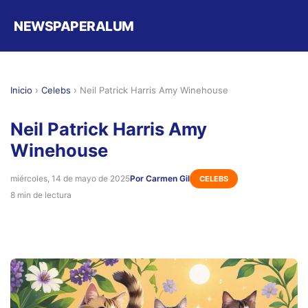
NEWSPAPERALUM
Inicio
›
Celebs
›
Neil Patrick Harris Amy Winehouse
Neil Patrick Harris Amy
Winehouse
miércoles, 14 de mayo de 2025
Por Carmen Gil
CELEBS
8 min de lectura