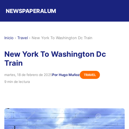
NEWSPAPERALUM
Inicio
›
Travel
›
New York To Washington Dc Train
New York To Washington Dc
Train
martes, 18 de febrero de 2025
Por Hugo Muñoz
TRAVEL
9 min de lectura