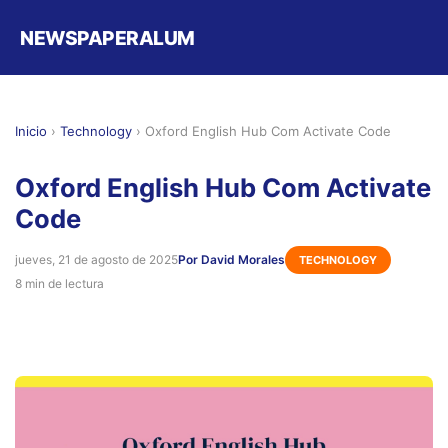
NEWSPAPERALUM
Inicio
›
Technology
›
Oxford English Hub Com Activate Code
Oxford English Hub Com Activate
Code
jueves, 21 de agosto de 2025
Por David Morales
TECHNOLOGY
8 min de lectura