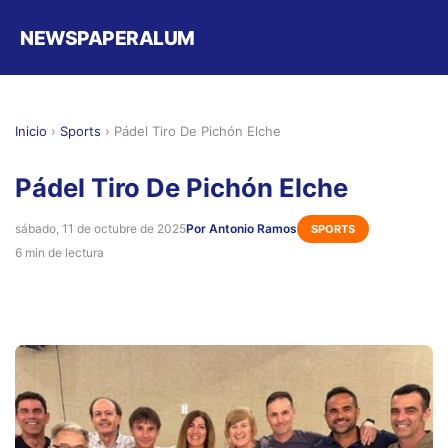
NEWSPAPERALUM
Inicio
›
Sports
›
Pádel Tiro De Pichón Elche
Pádel Tiro De Pichón Elche
sábado, 11 de octubre de 2025
Por Antonio Ramos
SPORTS
6 min de lectura