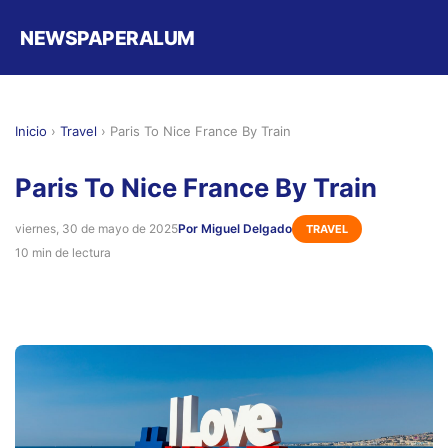
NEWSPAPERALUM
Inicio
›
Travel
›
Paris To Nice France By Train
Paris To Nice France By Train
viernes, 30 de mayo de 2025
Por Miguel Delgado
TRAVEL
10 min de lectura