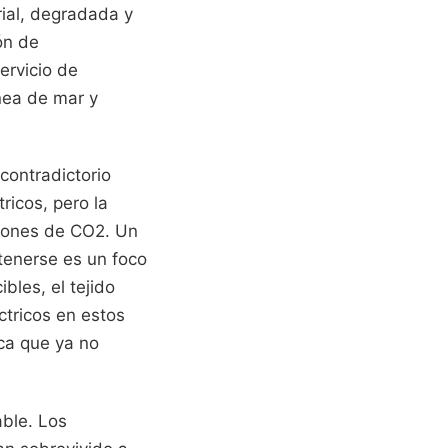
rial, degradada y
ón de
servicio de
ínea de mar y
contradictorio
ricos, pero la
siones de CO2. Un
tenerse es un foco
bles, el tejido
ctricos en estos
ica que ya no
able. Los