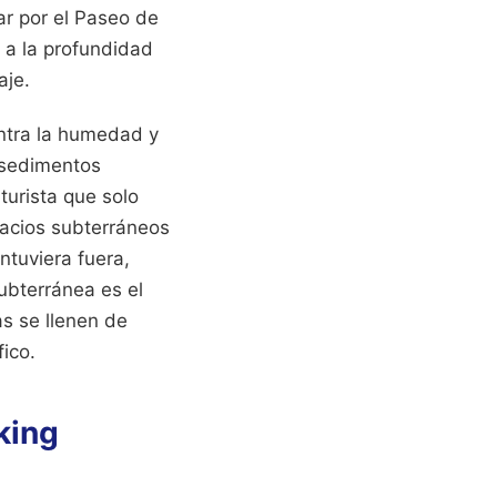
ar por el Paseo de
 a la profundidad
aje.
contra la humedad y
e sedimentos
urista que solo
pacios subterráneos
ntuviera fuera,
ubterránea es el
s se llenen de
fico.
king