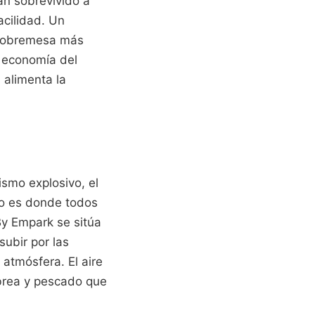
an sobrevivido a
acilidad. Un
 sobremesa más
la economía del
 alimenta la
ismo explosivo, el
rto es donde todos
By Empark se sitúa
subir por las
 atmósfera. El aire
brea y pescado que