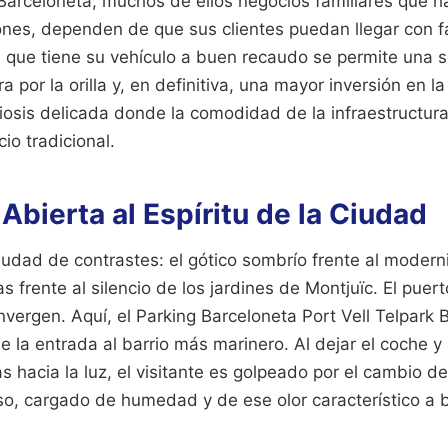
 Barceloneta, muchos de ellos negocios familiares que h
ciones, dependen de que sus clientes puedan llegar con f
 que tiene su vehículo a buen recaudo se permite una
a por la orilla y, en definitiva, una mayor inversión en 
iosis delicada donde la comodidad de la infraestructura
io tradicional.
Abierta al Espíritu de la Ciudad
udad de contrastes: el gótico sombrío frente al modern
s frente al silencio de los jardines de Montjuïc. El pue
vergen. Aquí, el Parking Barceloneta Port Vell Telpark 
e la entrada al barrio más marinero. Al dejar el coche y 
 hacia la luz, el visitante es golpeado por el cambio de
o, cargado de humedad y de ese olor característico a 