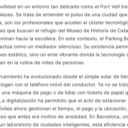
vilidad en un entorno tan delicado como el Port Vell tr
plazas. Se trata de entender el pulso de una ciudad que
, son los profesionales que acuden al clúster tecnológic
ias que buscan el refugio del Museo de Historia de Catalu
inan hacia la escollera. En este contexto, el Parking B
actúa como un mediador silencioso. Su existencia permi
eo estático, sino un ente vibrante donde la tecnología 
an en la rutina de miles de personas.
rcamiento ha evolucionado desde el simple solar de tie
alogan con el teléfono móvil del conductor. Ya no se tra
na máquina de pago o de lidiar con tickets de papel q
 La digitalización ha permitido que el acto de estacionar
viles ahora gestionan el tiempo, el pago y la ubicación,
ceso que antes era motivo de ansiedad. En Barcelona, u
un laboratorio de ciudades inteligentes, esta eficiencia 