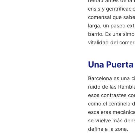
restaurantes de la
crisis y gentrifica
comensal que sabe
larga, un paseo extr
barrio. Es una simb
vitalidad del comerc
Una Puerta 
Barcelona es una ci
ruido de las Rambla
esos contrastes con
como el centinela d
escaleras mecánicas
se vuelve más dens
define a la zona.