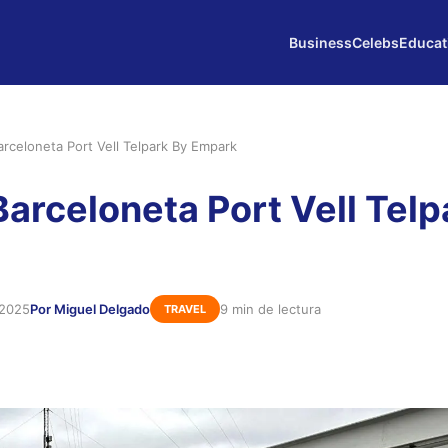
Business
Celebs
Educat
arceloneta Port Vell Telpark By Empark
Barceloneta Port Vell Telp
 2025
Por Miguel Delgado
9 min de lectura
TRAVEL