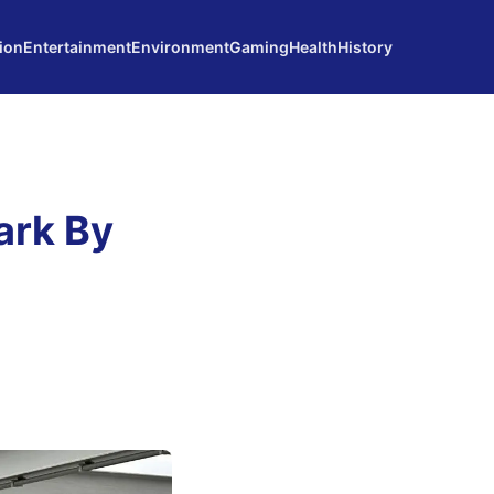
ion
Entertainment
Environment
Gaming
Health
History
ark By