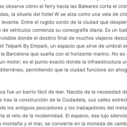
 observa cómo el ferry hacia las Baleares corta el cris
das, la silueta del hotel W se alza como una vela de cris
e levante. Entre el rugido sordo de la ciudad que despier
ujo de vehículos comienza su coreografía diaria. Es un bai
 invisible donde el destino final de muchos viajeros desc
ll Telpark By Empark, un espacio que sirve de umbral e
 la Barcelona que sueña con el horizonte marino. No e
un motor; es el punto exacto donde la infraestructura u
iterráneo, permitiendo que la ciudad funcione sin ahog
a fue un barrio fácil de leer. Nacida de la necesidad de
a tras la construcción de la Ciudadela, sus calles estrec
 de los antiguos pescadores y los trabajadores del met
ta al reto de la modernidad. El espacio, ese lujo silenc
a montaña y el mar, se convierte en la moneda de camb