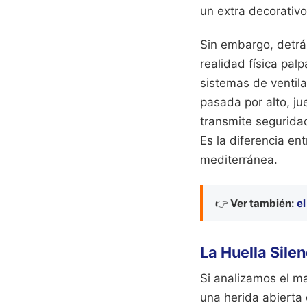
un extra decorativo
Sin embargo, detrás
realidad física pa
sistemas de ventil
pasada por alto, j
transmite seguridad
Es la diferencia en
mediterránea.
👉
Ver también:
el
La Huella Sile
Si analizamos el m
una herida abierta