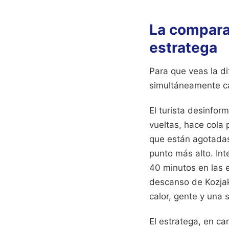
La comparac
estratega
Para que veas la d
simultáneamente c
El turista desinfor
vueltas, hace cola 
que están agotadas 
punto más alto. In
40 minutos en las 
descanso de Kozjak
calor, gente y una 
El estratega, en c