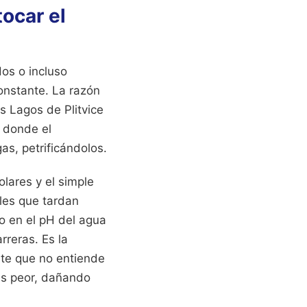
tocar el
dos o incluso
onstante. La razón
s Lagos de Plitvice
o donde el
as, petrificándolos.
olares y el simple
les que tardan
io en el pH del agua
rreras. Es la
nte que no entiende
es peor, dañando