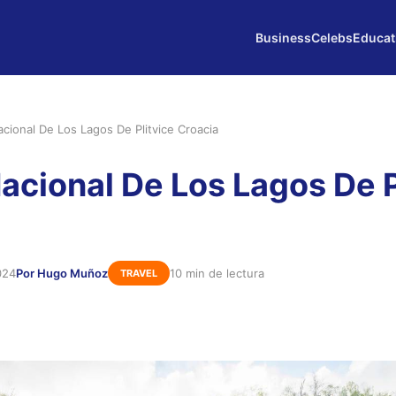
Business
Celebs
Educat
cional De Los Lagos De Plitvice Croacia
acional De Los Lagos De P
024
Por Hugo Muñoz
10 min de lectura
TRAVEL