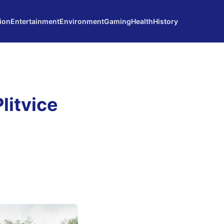
ion
Entertainment
Environment
Gaming
Health
History
litvice