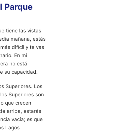
el Parque
e tiene las vistas
media mañana, estás
ás difícil y te vas
rario. En mi
dera no está
de su capacidad.
gos Superiores. Los
 los Superiores son
no que crecen
de arriba, estarás
ncia vacía; es que
los Lagos