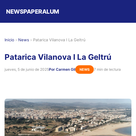
NEWSPAPERALUM
Inicio
›
News
›
Patarica Vilanova I La Geltrú
Patarica Vilanova I La Geltrú
jueves, 5 de junio de 2025
Por Carmen Gil
7 min de lectura
NEWS