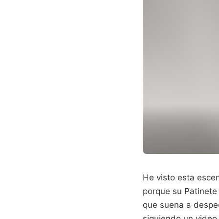
He visto esta escen
porque su Patinete 
que suena a desped
siguiendo un video