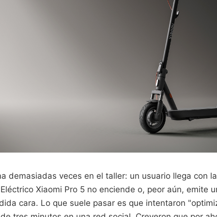
a demasiadas veces en el taller: un usuario llega con 
Eléctrico Xiaomi Pro 5 no enciende o, peor aún, emite u
ida cara. Lo que suele pasar es que intentaron "optimiz
 de tres minutos en una red social. Creyeron que por ah