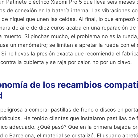
un Patinete Eléctrico Xiaomi Pro 5 que lleva seis mese
los de conexión en la batería interna. Las vibraciones 
s de níquel que unen las celdas. Al final, lo que empezó
ara de aire de diez euros acaba en una reparación de 
a muerto. Si pinchas mucho, el problema no es la rueda,
 usa un manómetro; se limitan a apretar la rueda con el
. Si no llevas la presión exacta que recomienda el fabric
contra la cubierta y se raja por calor, no por un clavo.
conomía de los recambios compat
d
eligrosa a comprar pastillas de freno o discos en port
ridículos. He tenido clientes que instalaron pastillas de
lico adecuado. ¿Qué pasó? Que en la primera bajada p
o Barcelona, el material se cristalizó. El usuario apretó