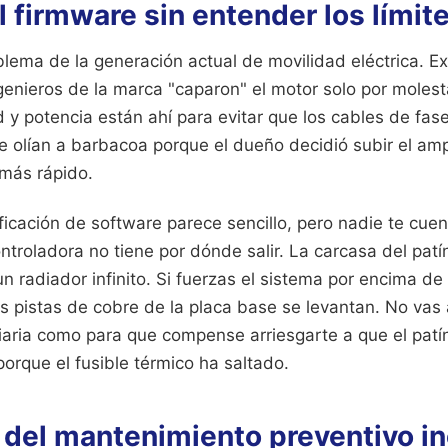
l firmware sin entender los límit
blema de la generación actual de movilidad eléctrica. E
genieros de la marca "caparon" el motor solo por molest
d y potencia están ahí para evitar que los cables de fase
e olían a barbacoa porque el dueño decidió subir el amp
 más rápido.
icación de software parece sencillo, pero nadie te cuen
troladora no tiene por dónde salir. La carcasa del patí
n radiador infinito. Si fuerzas el sistema por encima de
s pistas de cobre de la placa base se levantan. No vas 
diaria como para que compense arriesgarte a que el pat
orque el fusible térmico ha saltado.
 del mantenimiento preventivo i