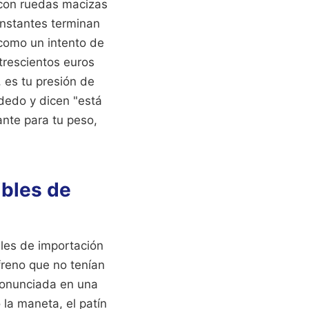
s con ruedas macizas
constantes terminan
 como un intento de
trescientos euros
 es tu presión de
 dedo y dicen "está
ante para tu peso,
ibles de
ales de importación
 freno que no tenían
ronunciada en una
 la maneta, el patín