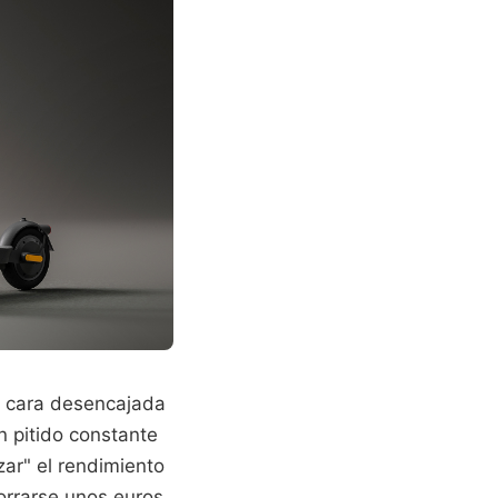
la cara desencajada
n pitido constante
ar" el rendimiento
orrarse unos euros