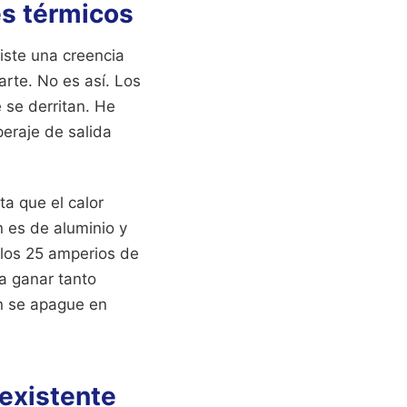
es térmicos
xiste una creencia
arte. No es así. Los
 se derritan. He
eraje de salida
ta que el calor
n es de aluminio y
 los 25 amperios de
a ganar tanto
ín se apague en
nexistente