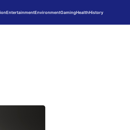
ion
Entertainment
Environment
Gaming
Health
History