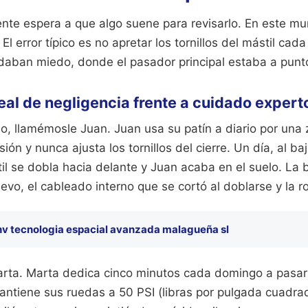
ente espera a que algo suene para revisarlo. En este m
 El error típico es no apretar los tornillos del mástil c
 daban miedo, donde el pasador principal estaba a punt
eal de negligencia frente a cuidado expert
io, llamémosle Juan. Juan usa su patín a diario por una
ión y nunca ajusta los tornillos del cierre. Un día, al baj
til se dobla hacia delante y Juan acaba en el suelo. La b
uevo, el cableado interno que se cortó al doblarse y la r
v tecnologia espacial avanzada malagueña sl
rta. Marta dedica cinco minutos cada domingo a pasar 
Mantiene sus ruedas a 50 PSI (libras por pulgada cuadra