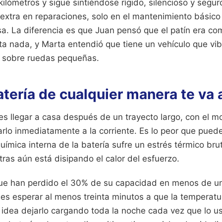
 kilómetros y sigue sintiéndose rígido, silencioso y segu
 extra en reparaciones, solo en el mantenimiento básico
a. La diferencia es que Juan pensó que el patín era com
ta nada, y Marta entendió que tiene un vehículo que vib
a sobre ruedas pequeñas.
atería de cualquier manera te va a
 es llegar a casa después de un trayecto largo, con el mo
arlo inmediatamente a la corriente. Es lo peor que puede
 química interna de la batería sufre un estrés térmico br
ras aún está disipando el calor del esfuerzo.
que han perdido el 30% de su capacidad en menos de un
 es esperar al menos treinta minutos a que la temperatur
dea dejarlo cargando toda la noche cada vez que lo us