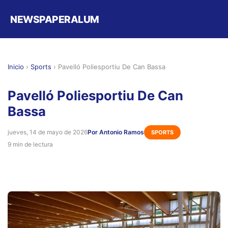
NEWSPAPERALUM
Inicio
›
Sports
›
Pavelló Poliesportiu De Can Bassa
Pavelló Poliesportiu De Can
Bassa
jueves, 14 de mayo de 2026
Por Antonio Ramos
SPORTS
9 min de lectura