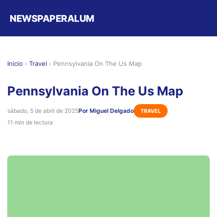
NEWSPAPERALUM
Inicio
›
Travel
›
Pennsylvania On The Us Map
Pennsylvania On The Us Map
sábado, 5 de abril de 2025
Por Miguel Delgado
TRAVEL
11 min de lectura