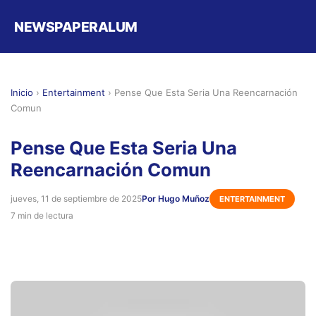
NEWSPAPERALUM
Inicio
›
Entertainment
›
Pense Que Esta Seria Una Reencarnación
Comun
Pense Que Esta Seria Una
Reencarnación Comun
jueves, 11 de septiembre de 2025
Por Hugo Muñoz
ENTERTAINMENT
7 min de lectura