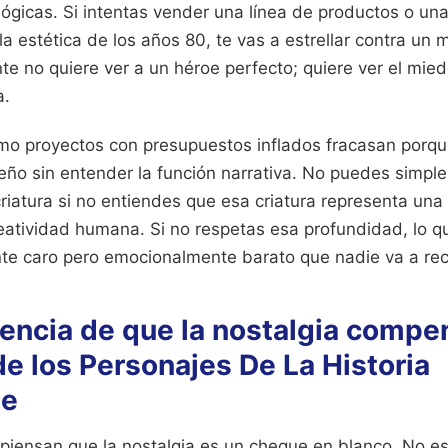
ógicas. Si intentas vender una línea de productos o un
a estética de los años 80, te vas a estrellar contra un 
nte no quiere ver a un héroe perfecto; quiere ver el mied
a.
o proyectos con presupuestos inflados fracasan porqu
seño sin entender la función narrativa. No puedes simpl
riatura si no entiendes que esa criatura representa una
reatividad humana. Si no respetas esa profundidad, lo q
te caro pero emocionalmente barato que nadie va a re
eencia de que la nostalgia compe
de los Personajes De La Historia
le
piensan que la nostalgia es un cheque en blanco. No es 