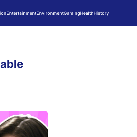
ion
Entertainment
Environment
Gaming
Health
History
nable