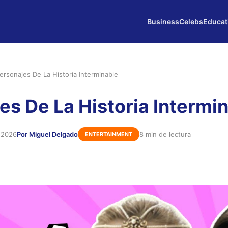
Business
Celebs
Educat
ersonajes De La Historia Interminable
es De La Historia Intermi
 2026
Por Miguel Delgado
8 min de lectura
ENTERTAINMENT