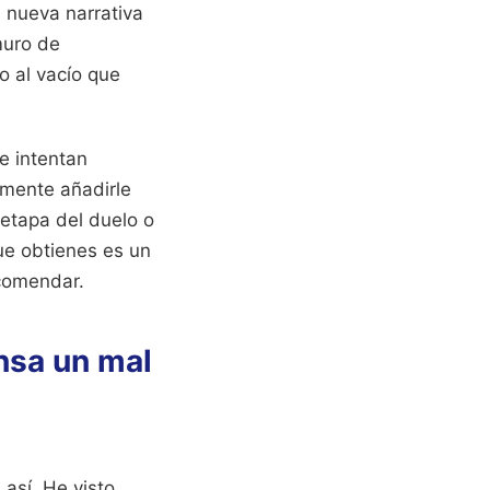
a nueva narrativa
muro de
o al vacío que
e intentan
emente añadirle
 etapa del duelo o
ue obtienes es un
comendar.
nsa un mal
así. He visto