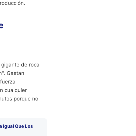
roducción.
e
r
gigante de roca
n". Gastan
 fuerza
n cualquier
inutos porque no
a Igual Que Los