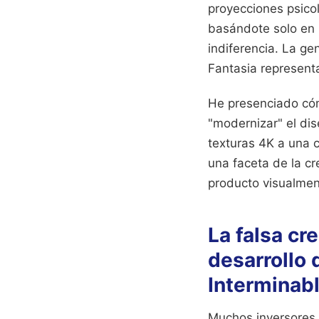
proyecciones psicol
basándote solo en l
indiferencia. La ge
Fantasia represent
He presenciado cóm
"modernizar" el di
texturas 4K a una c
una faceta de la c
producto visualmen
La falsa cr
desarrollo 
Interminab
Muchos inversores 