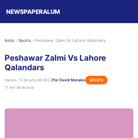
NEWSPAPERALUM
Inicio
›
Sports
›
Peshawar Zalmi Vs Lahore Qalandars
Peshawar Zalmi Vs Lahore
Qalandars
martes, 13 de junio de 2023
Por David Morales
SPORTS
11 min de lectura