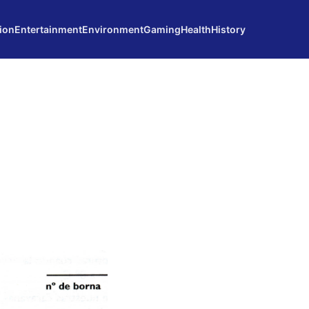
ion
Entertainment
Environment
Gaming
Health
History