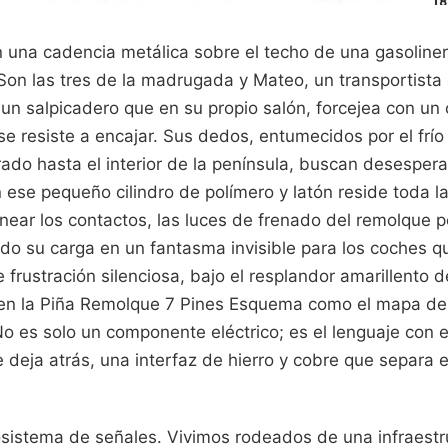
n una cadencia metálica sobre el techo de una gasoliner
 Son las tres de la madrugada y Mateo, un transportist
un salpicadero que en su propio salón, forcejea con un
se resiste a encajar. Sus dedos, entumecidos por el frío
rado hasta el interior de la península, buscan desespe
 ese pequeño cilindro de polímero y latón reside toda l
alinear los contactos, las luces de frenado del remolque
do su carga en un fantasma invisible para los coches q
rustración silenciosa, bajo el resplandor amarillento d
en la Piña Remolque 7 Pines Esquema como el mapa de
o es solo un componente eléctrico; es el lenguaje con e
deja atrás, una interfaz de hierro y cobre que separa e
osistema de señales. Vivimos rodeados de una infraestru