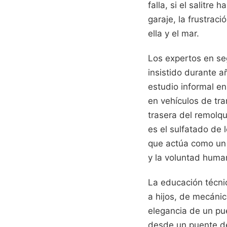
falla, si el salitr
garaje, la frustraci
ella y el mar.
Los expertos en seg
insistido durante 
estudio informal e
en vehículos de tra
trasera del remolqu
es el sulfatado de 
que actúa como un 
y la voluntad huma
La educación técni
a hijos, de mecáni
elegancia de un pue
desde un puente de