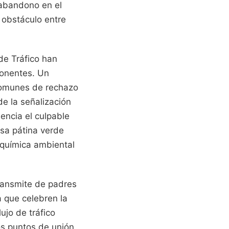
e abandono en el
n obstáculo entre
de Tráfico han
ponentes. Un
comunes de rechazo
de la señalización
encia el culpable
esa pátina verde
 química ambiental
transmite de padres
 que celebren la
ujo de tráfico
os puntos de unión