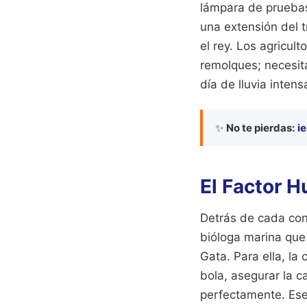
lámpara de pruebas
una extensión del t
el rey. Los agricul
remolques; necesit
día de lluvia intens
✨
No te pierdas:
ie
El Factor H
Detrás de cada con
bióloga marina que
Gata. Para ella, la 
bola, asegurar la c
perfectamente. Ese 