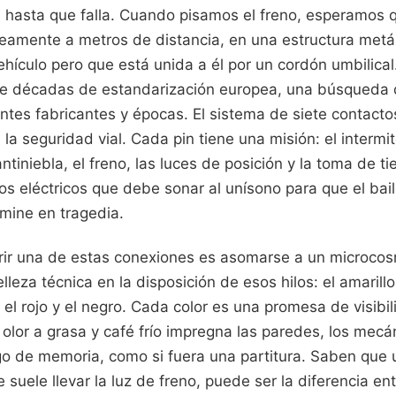
hasta que falla. Cuando pisamos el freno, esperamos q
eamente a metros de distancia, en una estructura metá
vehículo pero que está unida a él por un cordón umbilical
 de décadas de estandarización europea, una búsqueda 
tes fabricantes y épocas. El sistema de siete contacto
 la seguridad vial. Cada pin tiene una misión: el intermit
ntiniebla, el freno, las luces de posición y la toma de ti
s eléctricos que debe sonar al unísono para que el bail
rmine en tragedia.
brir una de estas conexiones es asomarse a un microco
leza técnica en la disposición de esos hilos: el amarillo,
 el rojo y el negro. Cada color es una promesa de visibil
 olor a grasa y café frío impregna las paredes, los mec
o de memoria, como si fuera una partitura. Saben que 
ue suele llevar la luz de freno, puede ser la diferencia en