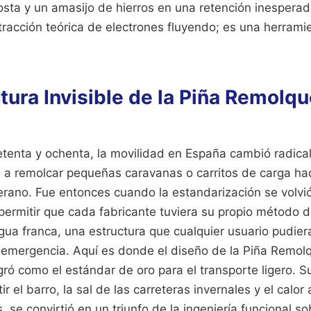
costa y un amasijo de hierros en una retención inesperad
tracción teórica de electrones fluyendo; es una herrami
tura Invisible de la Piña Remolqu
etenta y ochenta, la movilidad en España cambió radica
 a remolcar pequeñas caravanas o carritos de carga hac
verano. Fue entonces cuando la estandarización se volvi
permitir que cada fabricante tuviera su propio método 
gua franca, una estructura que cualquier usuario pudier
 emergencia. Aquí es donde el diseño de la Piña Remol
ó como el estándar de oro para el transporte ligero. S
r el barro, la sal de las carreteras invernales y el calo
 se convirtió en un triunfo de la ingeniería funcional sob