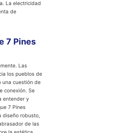
a. La electricidad
enta de
e 7 Pines
lmente. Las
ia los pueblos de
ó una cuestión de
de conexión. Se
a entender y
que 7 Pines
u diseño robusto,
r abrasador de las
re la estética.