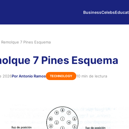
Business
Celebs
Educat
a Remolque 7 Pines Esquema
molque 7 Pines Esquema
de 2026
Por Antonio Ramos
10 min de lectura
TECHNOLOGY