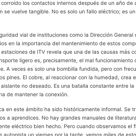
e ha corroído los contactos internos después de un año d
ón se vuelve tangible. No es solo un fallo eléctrico; es u
uridad vial de instituciones como la Dirección General 
años en la importancia del mantenimiento de estos com
n estaciones de ITV revela que una de las causas más 
nsporte ligero es, precisamente, el mal funcionamiento 
e. A veces es solo una bombilla fundida, pero con frecu
los pines. El cobre, al reaccionar con la humedad, crea 
aislante no deseado. Es una batalla constante entre la
na de mantener la conexión.
ca en este ámbito ha sido históricamente informal. Se 
cos a aprendices. No hay grandes manuales de literatura
nte eléctrico bien hecho. Pero cuando observamos el fl
 autopista un viernes por la tarde, vemos miles de est