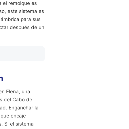
e el remolque es
nso, este sistema es
alámbrica para sus
ectar después de un
n
en Elena, una
as del Cabo de
rtad. Enganchar la
a que encaje
. Si el sistema