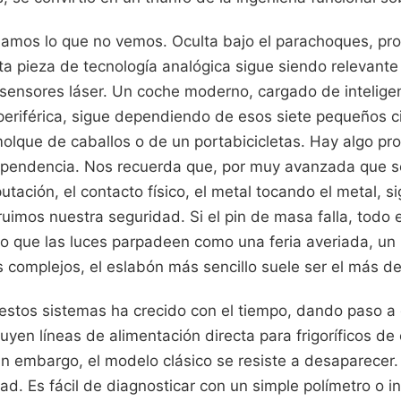
mos lo que no vemos. Oculta bajo el parachoques, pro
sta pieza de tecnología analógica sigue siendo relevan
y sensores láser. Un coche moderno, cargado de inteligenc
periférica, sigue dependiendo de esos siete pequeños ci
emolque de caballos o de un portabicicletas. Hay algo p
ependencia. Nos recuerda que, por muy avanzada que s
tación, el contacto físico, el metal tocando el metal, s
ruimos nuestra seguridad. Si el pin de masa falla, todo 
do que las luces parpadeen como una feria averiada, un 
 complejos, el eslabón más sencillo suele ser el más d
estos sistemas ha crecido con el tiempo, dando paso a
luyen líneas de alimentación directa para frigoríficos de
n embargo, el modelo clásico se resiste a desaparecer.
ad. Es fácil de diagnosticar con un simple polímetro o i