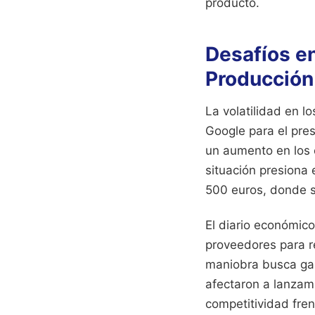
producto.
Desafíos e
Producción
La volatilidad en l
Google para el pres
un aumento en los c
situación presiona 
500 euros, donde s
El diario económic
proveedores para r
maniobra busca gara
afectaron a lanzami
competitividad fre