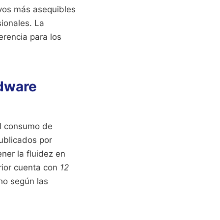
ivos más asequibles
sionales. La
erencia para los
rdware
el consumo de
ublicados por
ner la fluidez en
rior cuenta con
12
ho según las