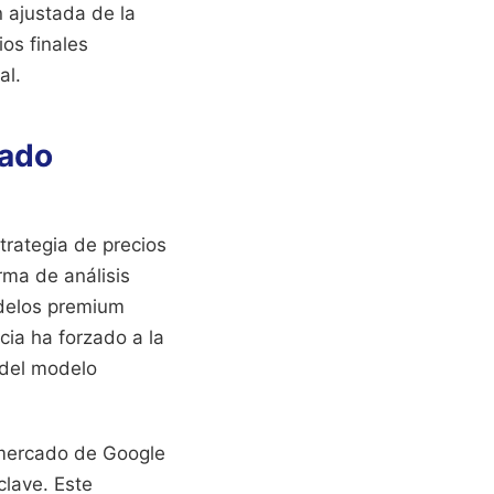
 ajustada de la
os finales
al.
cado
trategia de precios
rma de análisis
odelos premium
cia ha forzado a la
 del modelo
e mercado de Google
clave. Este