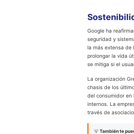
Sostenibili
Google ha reafirma
seguridad y sistema
la más extensa de l
prolongar la vida ú
se mitiga si el usu
La organización Gr
chasis de los últi
del consumidor en l
internos. La empres
través de asociaci
💡
También te pued