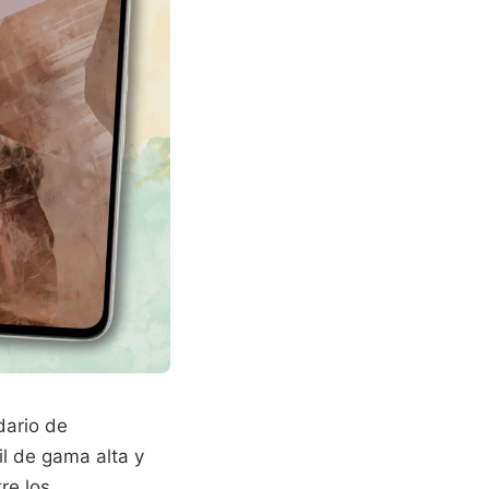
dario de
l de gama alta y
re los