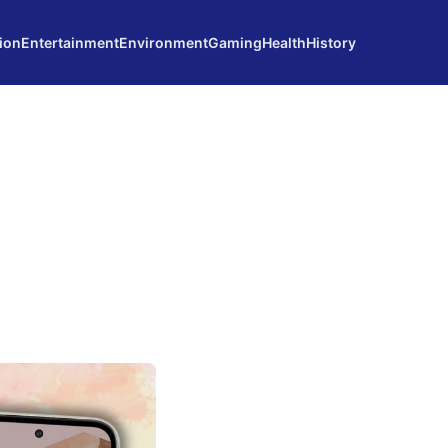
ion
Entertainment
Environment
Gaming
Health
History