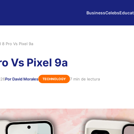
Business
Celebs
Educat
l 8 Pro Vs Pixel 9a
ro Vs Pixel 9a
026
Por David Morales
7 min de lectura
TECHNOLOGY