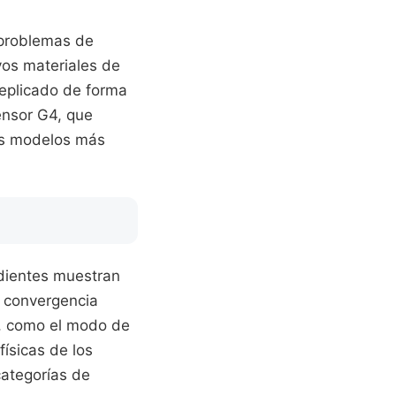
 problemas de
vos materiales de
eplicado de forma
Tensor G4, que
los modelos más
ndientes muestran
a convergencia
s, como el modo de
ísicas de los
categorías de