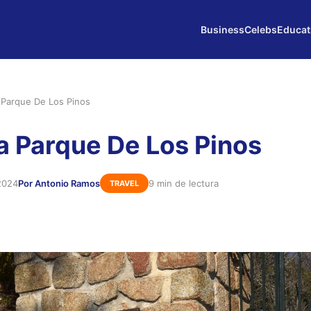
Business
Celebs
Educat
 Parque De Los Pinos
a Parque De Los Pinos
2024
Por Antonio Ramos
9 min de lectura
TRAVEL