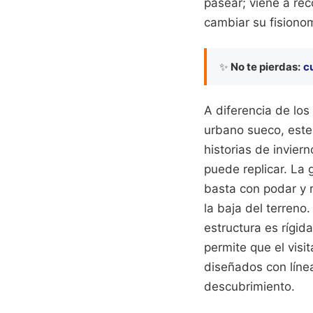
pasear; viene a rec
cambiar su fisiono
✨
No te pierdas:
cu
A diferencia de lo
urbano sueco, este 
historias de invier
puede replicar. La 
basta con podar y r
la baja del terren
estructura es rígid
permite que el visi
diseñados con línea
descubrimiento.