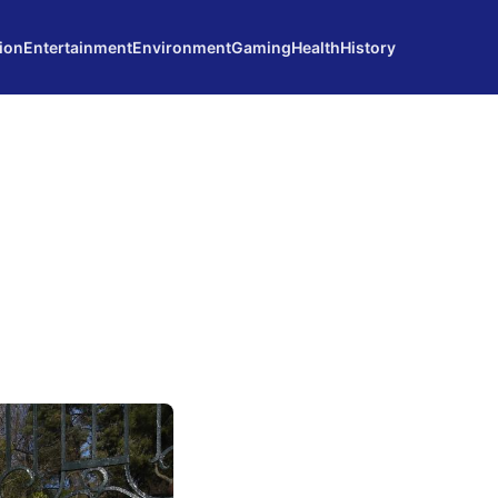
ion
Entertainment
Environment
Gaming
Health
History