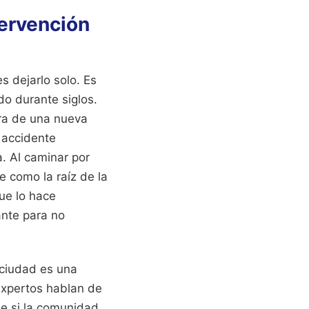
tervención
 dejarlo solo. Es
do durante siglos.
ora de una nueva
n accidente
. Al caminar por
e como la raíz de la
ue lo hace
ante para no
 ciudad es una
expertos hablan de
le si la comunidad