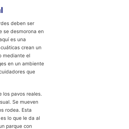
l
erdes deben ser
que se desmorona en
 aquí es una
acuáticas crean un
no mediante el
rges en un ambiente
 cuidadores que
 los pavos reales.
visual. Se mueven
os rodea. Esta
es lo que le da al
 un parque con