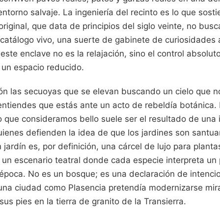
ntorno salvaje. La ingeniería del recinto es lo que sosti
original, que data de principios del siglo veinte, no busc
n catálogo vivo, una suerte de gabinete de curiosidades al
este enclave no es la relajación, sino el control absolu
 un espacio reducido.
ión las secuoyas que se elevan buscando un cielo que n
 entiendes que estás ante un acto de rebeldía botánica.
o que consideramos bello suele ser el resultado de un
uienes defienden la idea de que los jardines son santuar
 jardín es, por definición, una cárcel de lujo para plant
o un escenario teatral donde cada especie interpreta un
época. No es un bosque; es una declaración de intencio
una ciudad como Plasencia pretendía modernizarse mir
us pies en la tierra de granito de la Transierra.