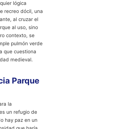
quier lógica
e recreo dócil, una
nte, al cruzar el
que al uso, sino
ro contexto, se
simple pulmón verde
ca que cuestiona
udad medieval.
cia Parque
ara la
es un refugio de
No hay paz en un
nsidad que haría