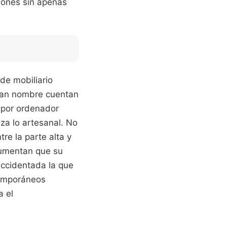
ciones sin apenas
de mobiliario
 dan nombre cuentan
n por ordenador
za lo artesanal. No
re la parte alta y
gumentan que su
accidentada la que
ntemporáneos
a el