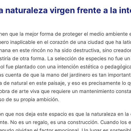
la naturaleza virgen frente a la in
nen que la mejor forma de proteger el medio ambiente es
pero inaplicable en el corazón de una ciudad que ha lati
mana en este rincón no ha sido destructiva, sino cread
stiría de otra forma. La selección de especies no fue u
ol fue plantado con una intención estética o pedagógica
s cuenta de que la mano del jardinero es tan important
 de natural en este paisaje, y eso es precisamente lo q
 obra de arte viva que requiere un mantenimiento const
so de su propia ambición.
ón que nos deja este espacio es que la naturaleza en la
nte. No es un regalo, es una construcción. Cuando los 
enudo olvidan el factor emocional. Un lugar es sostenib