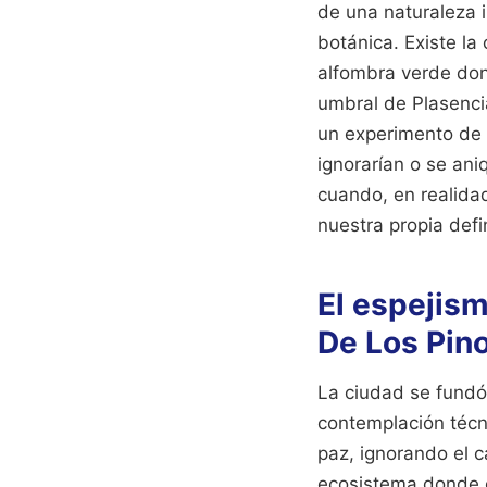
de una naturaleza i
botánica. Existe la
alfombra verde dond
umbral de Plasenci
un experimento de 
ignorarían o se ani
cuando, en realida
nuestra propia defi
El espejis
De Los Pin
La ciudad se fundó 
contemplación técni
paz, ignorando el c
ecosistema donde c