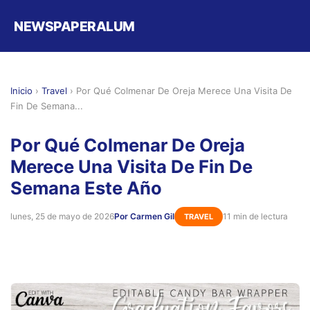
NEWSPAPERALUM
Inicio
›
Travel
›
Por Qué Colmenar De Oreja Merece Una Visita De
Fin De Semana...
Por Qué Colmenar De Oreja
Merece Una Visita De Fin De
Semana Este Año
lunes, 25 de mayo de 2026
Por Carmen Gil
11 min de lectura
TRAVEL