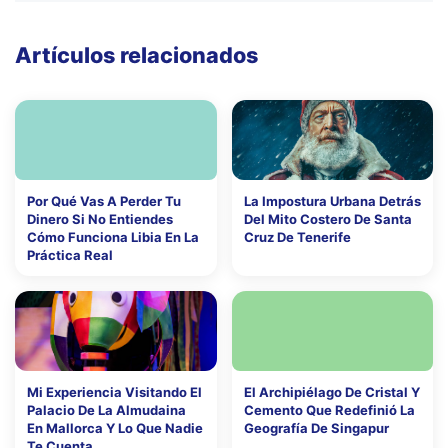
Artículos relacionados
Por Qué Vas A Perder Tu
La Impostura Urbana Detrás
Dinero Si No Entiendes
Del Mito Costero De Santa
Cómo Funciona Libia En La
Cruz De Tenerife
Práctica Real
Mi Experiencia Visitando El
El Archipiélago De Cristal Y
Palacio De La Almudaina
Cemento Que Redefinió La
En Mallorca Y Lo Que Nadie
Geografía De Singapur
Te Cuenta