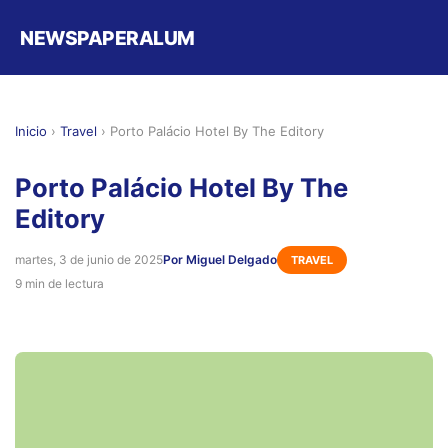
NEWSPAPERALUM
Inicio
›
Travel
›
Porto Palácio Hotel By The Editory
Porto Palácio Hotel By The
Editory
martes, 3 de junio de 2025
Por Miguel Delgado
TRAVEL
9 min de lectura