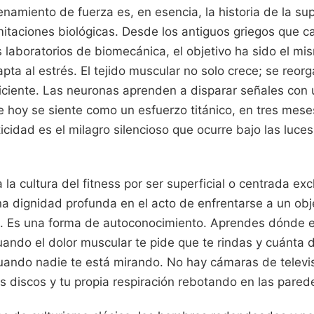
renamiento de fuerza es, en esencia, la historia de la su
mitaciones biológicas. Desde los antiguos griegos que 
 laboratorios de biomecánica, el objetivo ha sido el m
apta al estrés. El tejido muscular no solo crece; se reor
ciente. Las neuronas aprenden a disparar señales con 
 hoy se siente como un esfuerzo titánico, en tres mese
ticidad es el milagro silencioso que ocurre bajo las luce
 la cultura del fitness por ser superficial o centrada ex
na dignidad profunda en el acto de enfrentarse a un ob
a. Es una forma de autoconocimiento. Aprendes dónde e
ndo el dolor muscular te pide que te rindas y cuánta di
uando nadie te está mirando. No hay cámaras de televis
os discos y tu propia respiración rebotando en las pared