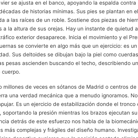
avier se ajusta en el banco, apoyando la espalda contra
décadas de historias mínimas. Sus pies se plantan en e
a a las raíces de un roble. Sostiene dos piezas de hierr
 a la altura de sus orejas. Hay un instante de quietud 
tráfico exterior desaparece. Inicia el movimiento y el 
rnas se convierte en algo más que un ejercicio: es un 
edad. Sus deltoides se dibujan bajo la piel como cuerda
 las pesas ascienden buscando el techo, describiendo u
o cuerpo.
do millones de veces en sótanos de Madrid o centros de 
erra una verdad mecánica que a menudo ignoramos. No 
ujar. Es un ejercicio de estabilización donde el tronc
, soportando la presión mientras los brazos ejecutan su
ncia detrás de este esfuerzo nos habla de la biomecán
es más complejas y frágiles del diseño humano. Investi