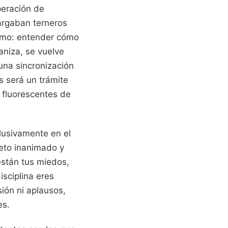
peración de
cargaban terneros
ismo: entender cómo
ganiza, se vuelve
una sincronización
s será un trámite
s fluorescentes de
clusivamente en el
jeto inanimado y
stán tus miedos,
sciplina eres
ión ni aplausos,
es.