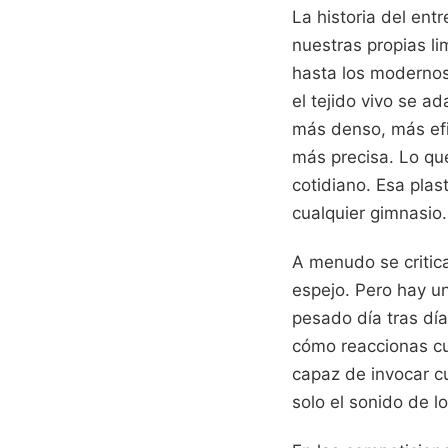
La historia del ent
nuestras propias li
hasta los modernos
el tejido vivo se ad
más denso, más efi
más precisa. Lo que
cotidiano. Esa plas
cualquier gimnasio.
A menudo se critica
espejo. Pero hay u
pesado día tras dí
cómo reaccionas cua
capaz de invocar c
solo el sonido de l