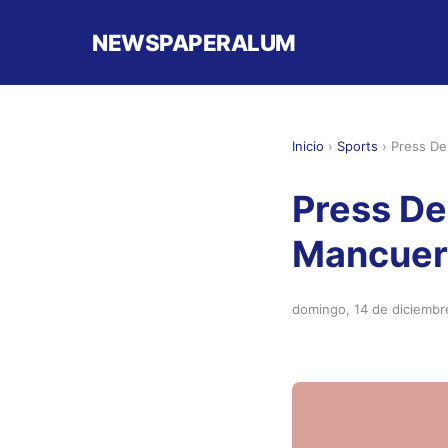
NEWSPAPERALUM
Inicio
›
Sports
›
Press D
Press D
Mancuer
domingo, 14 de diciembr