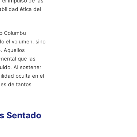
 el impulso de las
abilidad ética del
co Columbu
lo el volumen, sino
. Aquellos
 mental que las
uido. Al sostener
lidad oculta en el
les de tantos
s Sentado