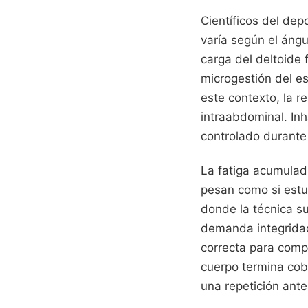
Científicos del de
varía según el áng
carga del deltoide 
microgestión del es
este contexto, la r
intraabdominal. Inh
controlado durante
La fatiga acumulada
pesan como si estuv
donde la técnica 
demanda integridad 
correcta para compl
cuerpo termina cob
una repetición ant