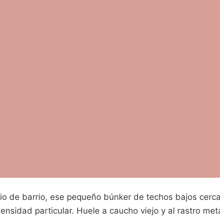
sio de barrio, ese pequeño búnker de techos bajos cerca
ensidad particular. Huele a caucho viejo y al rastro met