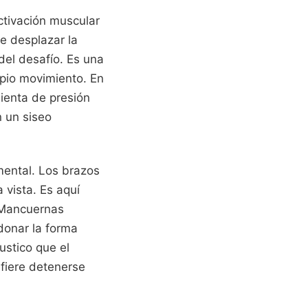
ctivación muscular
e desplazar la
del desafío. Es una
opio movimiento. En
mienta de presión
n un siseo
mental. Los brazos
 vista. Es aquí
 Mancuernas
donar la forma
ustico que el
fiere detenerse