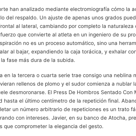
porte han analizado mediante electromiografía cómo la a
ulo del respaldo. Un ajuste de apenas unos grados pued
frontal al lateral, cambiando por completo la naturaleza 
fuerzo que convierte al atleta en un ingeniero de su pr
espiración no es un proceso automático, sino una herra
alar al bajar, expandiendo la caja torácica, y exhalar co
 la fase más dura de la subida.
 en la tercera o cuarta serie trae consigo una neblina 
ieran rellenos de plomo y el sudor comienza a nublar la
suele desmoronarse. El Press De Hombros Sentado Con
hasta el último centímetro de la repetición final. Aban
etar un número arbitrario de repeticiones es un trato fá
rando con intereses. Javier, en su banco de Atocha, pre
es que comprometer la elegancia del gesto.