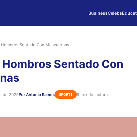
Business
Celebs
Educat
e Hombros Sentado Con Mancuernas
e Hombros Sentado Con
nas
e de 2025
Por Antonio Ramos
9 min de lectura
SPORTS