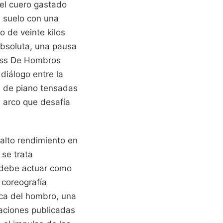
 el cuero gastado
l suelo con una
o de veinte kilos
absoluta, una pausa
Press De Hombros
diálogo entre la
s de piano tensadas
n arco que desafía
alto rendimiento en
se trata
o debe actuar como
 coreografía
ica del hombro, una
gaciones publicadas