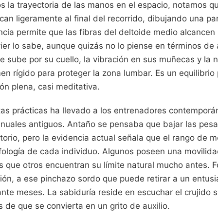
la trayectoria de las manos en el espacio, notamos q
rcan ligeramente al final del recorrido, dibujando una par
encia permite que las fibras del deltoide medio alcance
ier lo sabe, aunque quizás no lo piense en términos de 
que sube por su cuello, la vibración en sus muñecas y la
 rígido para proteger la zona lumbar. Es un equilibrio
ón plena, casi meditativa.
tas prácticas ha llevado a los entrenadores contemporá
anuales antiguos. Antaño se pensaba que bajar las pesa
torio, pero la evidencia actual señala que el rango de 
fología de cada individuo. Algunos poseen una movilida
s que otros encuentran su límite natural mucho antes. Fo
ación, a ese pinchazo sordo que puede retirar a un entusi
te meses. La sabiduría reside en escuchar el crujido s
s de que se convierta en un grito de auxilio.