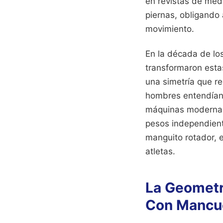
en revistas de medi
piernas, obligando 
movimiento.
En la década de lo
transformaron esta
una simetría que r
hombres entendían q
máquinas modernas,
pesos independiente
manguito rotador, 
atletas.
La Geometr
Con Mancu