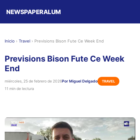
NEWSPAPERALUM
Inicio
›
Travel
›
Previsions Bison Fute Ce Week End
Previsions Bison Fute Ce Week
End
miércoles, 25 de febrero de 2026
Por Miguel Delgado
TRAVEL
11 min de lectura