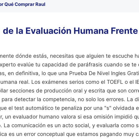
or Qué Comprar Raul
d de la Evaluación Humana Frente
mente dónde estás, necesitas que alguien te escuche ha
xperto evalúe tu capacidad de paráfrasis cuando se te 
as, en definitiva, lo que una Prueba De Nivel Ingles Gra
 humana real. Los exámenes serios como el TOEFL o el I
llar secciones de producción oral y escrita que son cor
ara detectar la competencia, no solo los errores. La d
ue el test automático te penaliza por una "s" olvidada e
ar, un evaluador humano valora si esa omisión impidió q
o. La comunicación es un acto social, y evaluarla como s
ica es un error conceptual que estamos pagando muy c