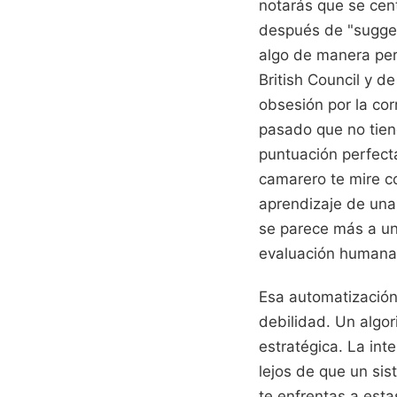
notarás que se cent
después de "suggest
algo de manera per
British Council y 
obsesión por la co
pasado que no tien
puntuación perfecta
camarero te mire co
aprendizaje de una
se parece más a un
evaluación humana 
Esa automatización
debilidad. Un algor
estratégica. La int
lejos de que un si
te enfrentas a esta