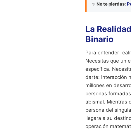
✨
No te pierdas:
P
La Realida
Binario
Para entender real
Necesitas que un e
específica. Necesit
darte: interacción
millones en desarro
personas formadas p
abismal. Mientras q
persona del singul
llegara a su destin
operación matemát