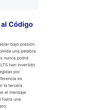
 al Código
blar bajo presión.
olvida una palabra
tis nunca podrá
ELTS han invertido
regidas por
iferencia es
n la tercera
ue el mensaje
i fuera una
aro.