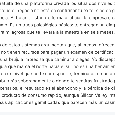
ratuita de una plataforma privada los sitúa dos niveles 
rque el negocio no está en confirmar tu éxito, sino en g
cia. Al bajar el listón de forma artificial, la empresa c
mo. Es un truco psicológico básico: te entregan un dia
ra milagrosa que te llevará a la maestría en seis meses.
de estos sistemas argumentan que, al menos, ofrecen 
s no tienen recursos para pagar un examen de certificació
 una brújula imprecisa que caminar a ciegas. Yo discrep
jula que marca el norte hacia el sur no es una herramient
an en un nivel que no te corresponde, terminarás en un au
aburrirás soberanamente o donde te sentirás frustrado 
enarios, el resultado es el abandono y la pérdida de di
 producto de consumo rápido, aunque Silicon Valley in
n sus aplicaciones gamificadas que parecen más un casi