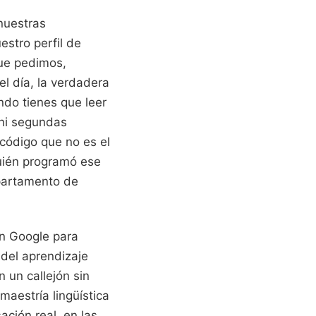
nuestras
stro perfil de
que pedimos,
el día, la verdadera
ndo tienes que leer
 ni segundas
 código que no es el
quién programó ese
epartamento de
en Google para
 del aprendizaje
 un callejón sin
maestría lingüística
ción real, en las