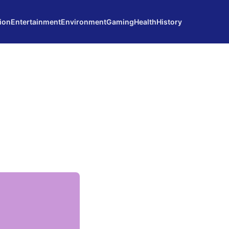
ion
Entertainment
Environment
Gaming
Health
History