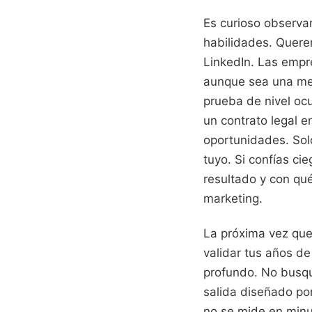
Es curioso observa
habilidades. Quere
LinkedIn. Las empr
aunque sea una ment
prueba de nivel ocu
un contrato legal e
oportunidades. Solo
tuyo. Si confías ci
resultado y con qu
marketing.
La próxima vez que
validar tus años de
profundo. No busqu
salida diseñado por
no se mide en minut