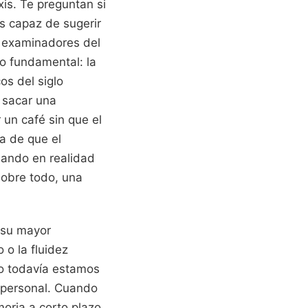
xis. Te preguntan si
es capaz de sugerir
n examinadores del
o fundamental: la
os del siglo
 sacar una
 un café sin que el
a de que el
uando en realidad
sobre todo, una
 su mayor
 o la fluidez
ero todavía estamos
a personal. Cuando
oria a corto plazo,