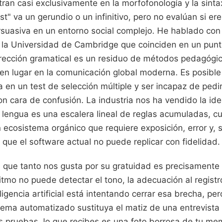
ran casi exclusivamente en la morfofonología y la sinta
" va un gerundio o un infinitivo, pero no evalúan si er
suasiva en un entorno social complejo. He hablado co
de la Universidad de Cambridge que coinciden en un punt
rrección gramatical es un residuo de métodos pedagógic
en lugar en la comunicación global moderna. Es posible
 en un test de selección múltiple y ser incapaz de pedir
n cara de confusión. La industria nos ha vendido la ide
 lengua es una escalera lineal de reglas acumuladas, c
 ecosistema orgánico que requiere exposición, error y, 
que el software actual no puede replicar con fidelidad.
 que tanto nos gusta por su gratuidad es precisamente
itmo no puede detectar el tono, la adecuación al registro
eligencia artificial está intentando cerrar esa brecha, p
stema automatizado sustituya el matiz de una entrevist
s pruebas, lo que recibes es una foto borrosa de tu mem