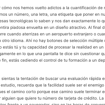
r cómo nos hemos vuelto adictos a la cuantificación de 
mos un número, una letra, una etiqueta que poner en nue
esas tecnológicas lo saben y nos dan exactamente lo 
ira piadosa envuelta en un diseño atractivo. Al final d
rre cuando aterrizas en un aeropuerto extranjero o cua
n otro idioma. Ahí no hay botones de selección múltiple
 estás tú y tu capacidad de procesar la realidad en un
egamente en lo que una pantalla te dice sin cuestionar 
é fin, estás cediendo el control de tu formación a un d
 sientas la tentación de buscar una evaluación rápida 
 estudio, recuerda que la facilidad suele ser el enemigo
es el camino corto porque ese camino suele terminar en
 alguien que quiere tu número de tarjeta de crédito. La 
os frente a un navegador, sino en las horas de conversa