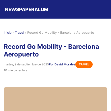
NEWSPAPERALUM
Inicio
›
Travel
›
Record Go Mobility - Barcelona Aeropuerto
Record Go Mobility - Barcelona
Aeropuerto
martes, 9 de septiembre de 2025
Por David Morales
TRAVEL
10 min de lectura