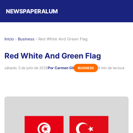
NEWSPAPERALUM
Inicio
›
Business
›
Red White And Green Flag
Red White And Green Flag
sábado, 5 de julio de 2025
Por Carmen Gil
9 min de lectura
BUSINESS