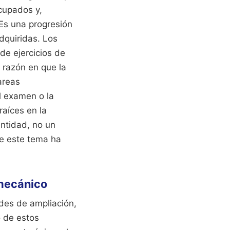
cupados y,
 Es una progresión
dquiridas. Los
de ejercicios de
 razón en que la
areas
l examen o la
aíces en la
entidad, no un
e este tema ha
 mecánico
ades de ampliación,
o de estos