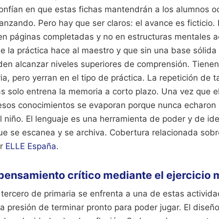
confían en que estas fichas mantendrán a los alumnos o
zando. Pero hay que ser claros: el avance es ficticio.
 en páginas completadas y no en estructuras mentales a
e la práctica hace al maestro y que sin una base sólida 
den alcanzar niveles superiores de comprensión. Tienen
ia, pero yerran en el tipo de práctica. La repetición de t
s solo entrena la memoria a corto plazo. Una vez que e
esos conocimientos se evaporan porque nunca echaron r
el niño. El lenguaje es una herramienta de poder y de id
ue se escanea y se archiva.
Cobertura relacionada sobr
or
ELLE España
.
 pensamiento crítico mediante el ejercicio
tercero de primaria se enfrenta a una de estas activid
la presión de terminar pronto para poder jugar. El diseñ