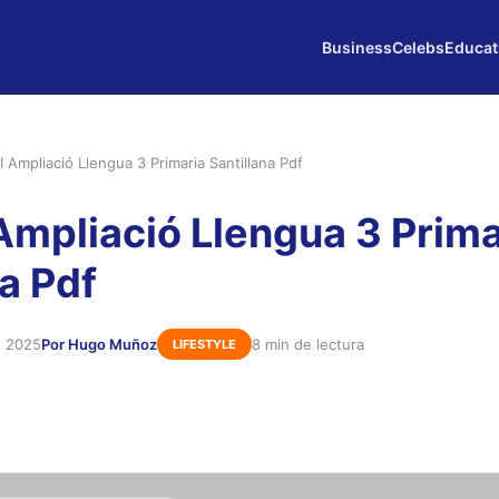
Business
Celebs
Educat
I Ampliació Llengua 3 Primaria Santillana Pdf
 Ampliació Llengua 3 Prima
na Pdf
e 2025
Por Hugo Muñoz
8 min de lectura
LIFESTYLE