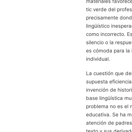
materiales favorece
tic verde del profe
precisamente donde
lingüístico inesper
como incorrecto. E
silencio o la respu
es cómoda para la i
individual.
La cuestión que de
supuesta eficiencia
invención de histo
base lingüística mu
problema no es el m
educativa. Se ha mo
atención de padres
texto y sus deriva