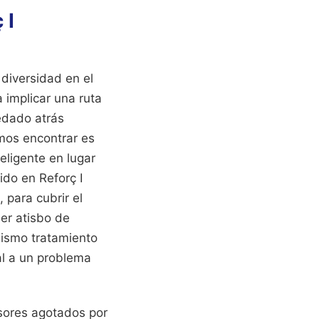
 I
diversidad en el
 implicar una ruta
edado atrás
emos encontrar es
eligente en lugar
do en Reforç I
 para cubrir el
ier atisbo de
 mismo tratamiento
l a un problema
esores agotados por