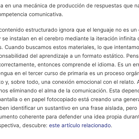
lla en una mecánica de producción de respuestas que n
ompetencia comunicativa.
contenido estructurado ignora que el lenguaje no es un
se instalan en el cerebro mediante la iteración infinita 
is. Cuando buscamos estos materiales, lo que intentam
ponsabilidad del aprendizaje a un formato estático. Pen
 correctamente, entonces comprende el idioma. Es un err
engua en el tercer curso de primaria es un proceso orgá
to y, sobre todo, una conexión emocional con el relato. A
mos eliminando el alma de la comunicación. Esta depen
pantalla o en papel fotocopiado está creando una gener
en identificar un sustantivo en una frase aislada, per
gumento coherente para defender una idea propia durant
rspectiva, descubre:
este artículo relacionado
.