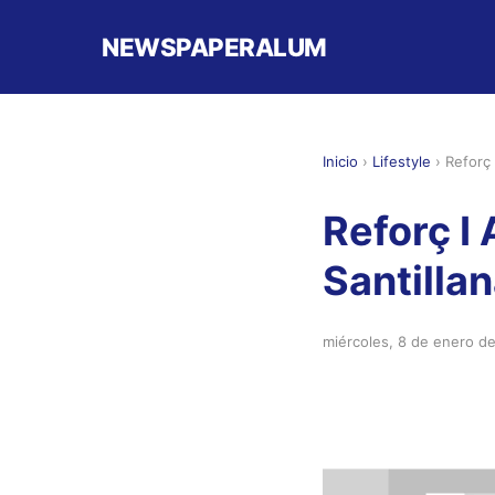
NEWSPAPERALUM
Inicio
›
Lifestyle
›
Reforç 
Reforç I
Santilla
miércoles, 8 de enero d