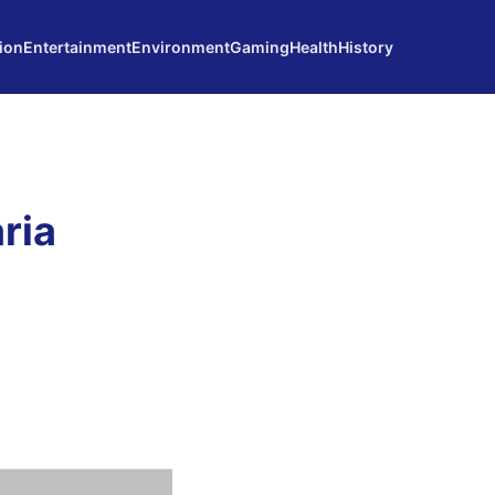
ion
Entertainment
Environment
Gaming
Health
History
ria