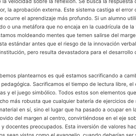
 la velocidad sobre la reflexión. Se busca la respuesta c
sor, la aprobación externa. Este sistema castiga el error 
 ocurre el aprendizaje más profundo. Si un alumno utili
ado o una metáfora que no encaja en la cuadrícula de la 
stamos moldeando mentes que temen salirse del margen
esta estándar antes que el riesgo de la innovación verba
nstitución, pero resulta devastadora para el desarrollo 
bemos plantearnos es qué estamos sacrificando a camb
 pedagógica. Sacrificamos el tiempo de lectura libre, el 
rias y el juego simbólico. Todos estos son elementos qu
cho más robusta que cualquier batería de ejercicios de 
aterial en sí, sino el lugar que ha pasado a ocupar en la
vido del margen al centro, convirtiéndose en el eje sob
 y docentes preocupados. Esta inversión de valores hace
dos sean vistos como el evangelio, cuando deberían ser