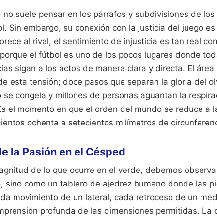
 no suele pensar en los párrafos y subdivisiones de lo
ol. Sin embargo, su conexión con la justicia del juego es
vorece al rival, el sentimiento de injusticia es tan real c
e porque el fútbol es uno de los pocos lugares donde t
as sigan a los actos de manera clara y directa. El área 
 esta tensión; doce pasos que separan la gloria del olv
o se congela y millones de personas aguantan la respira
s el momento en que el orden del mundo se reduce a la
ientos ochenta a setecientos milímetros de circunferenc
e la Pasión en el Césped
agnitud de lo que ocurre en el verde, debemos observ
o, sino como un tablero de ajedrez humano donde las pi
ada movimiento de un lateral, cada retroceso de un med
prensión profunda de las dimensiones permitidas. La di