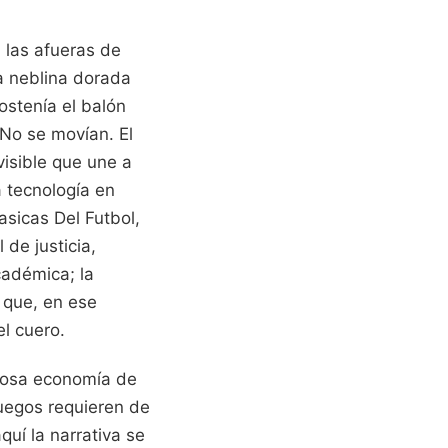
n las afueras de
a neblina dorada
sostenía el balón
 No se movían. El
visible que une a
a tecnología en
asicas Del Futbol,
 de justicia,
cadémica; la
 que, en ese
el cuero.
brosa economía de
juegos requieren de
uí la narrativa se