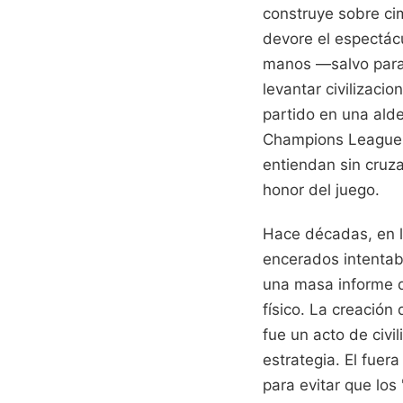
construye sobre cim
devore el espectácu
manos —salvo para a
levantar civilizaci
partido en una ald
Champions League e
entiendan sin cruza
honor del juego.
Hace décadas, en la
encerados intentab
una masa informe 
físico. La creación
fue un acto de civili
estrategia. El fuer
para evitar que los