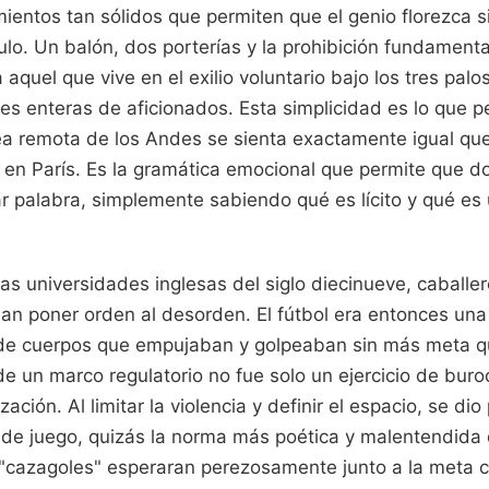
ientos tan sólidos que permiten que el genio florezca s
lo. Un balón, dos porterías y la prohibición fundamenta
quel que vive en el exilio voluntario bajo los tres pal
ones enteras de aficionados. Esta simplicidad es lo que 
ea remota de los Andes se sienta exactamente igual que 
n París. Es la gramática emocional que permite que d
r palabra, simplemente sabiendo qué es lícito y qué es 
s universidades inglesas del siglo diecinueve, caballe
an poner orden al desorden. El fútbol era entonces una
de cuerpos que empujaban y golpeaban sin más meta q
 de un marco regulatorio no fue solo un ejercicio de buro
zación. Al limitar la violencia y definir el espacio, se dio
a de juego, quizás la norma más poética y malentendida
 "cazagoles" esperaran perezosamente junto a la meta c