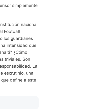
efensor simplemente
nstitución nacional
l Football
mo los guardianes
una intensidad que
penalti? ¿Cómo
 triviales. Son
responsabilidad. La
e escrutinio, una
 que define a este