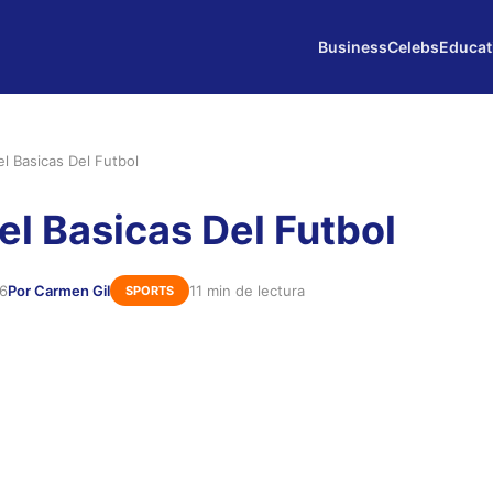
Business
Celebs
Educat
l Basicas Del Futbol
el Basicas Del Futbol
26
Por Carmen Gil
11 min de lectura
SPORTS