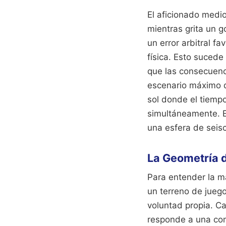
El aficionado medio
mientras grita un g
un error arbitral fa
física. Esto suced
que las consecuenci
escenario máximo de
sol donde el tiemp
simultáneamente. E
una esfera de seisc
La Geometría d
Para entender la m
un terreno de jueg
voluntad propia. C
responde a una com