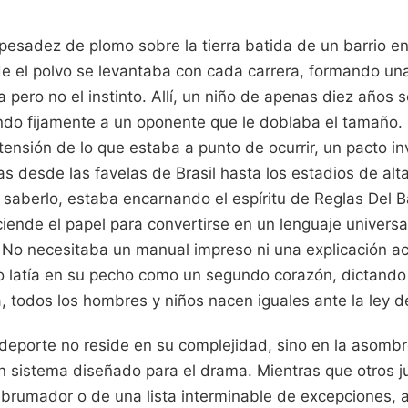
 pesadez de plomo sobre la tierra batida de un barrio e
e el polvo se levantaba con cada carrera, formando un
a pero no el instinto. Allí, un niño de apenas diez años 
ando fijamente a un oponente que le doblaba el tamaño.
 tensión de lo que estaba a punto de ocurrir, un pacto in
s desde las favelas de Brasil hasta los estadios de alt
n saberlo, estaba encarnando el espíritu de Reglas Del B
iende el papel para convertirse en un lenguaje universal
a. No necesitaba un manual impreso ni una explicación a
go latía en su pecho como un segundo corazón, dictando
a, todos los hombres y niños nacen iguales ante la ley d
 deporte no reside en su complejidad, sino en la asom
un sistema diseñado para el drama. Mientras que otros 
brumador o de una lista interminable de excepciones, aq