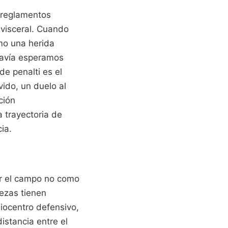
s reglamentos
 visceral. Cuando
omo una herida
odavía esperamos
de penalti es el
ido, un duelo al
ción
 trayectoria de
ia.
ar el campo no como
ezas tienen
iocentro defensivo,
stancia entre el