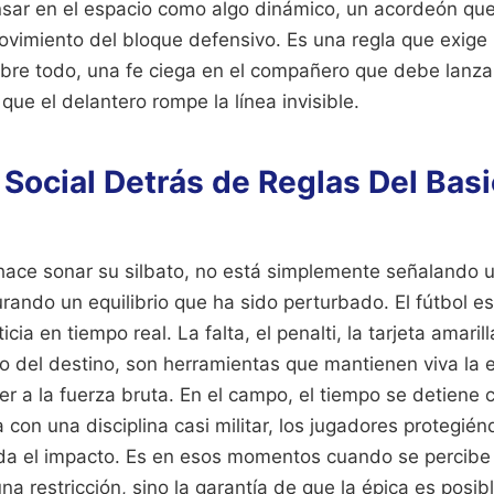
nsar en el espacio como algo dinámico, un acordeón qu
vimiento del bloque defensivo. Es una regla que exige i
obre todo, una fe ciega en el compañero que debe lanzar
que el delantero rompe la línea invisible.
 Social Detrás de Reglas Del Bas
hace sonar su silbato, no está simplemente señalando u
urando un equilibrio que ha sido perturbado. El fútbol es
cia en tiempo real. La falta, el penalti, la tarjeta amarill
o del destino, son herramientas que mantienen viva la 
r a la fuerza bruta. En el campo, el tiempo se detiene 
 con una disciplina casi militar, los jugadores protegié
a el impacto. Es en esos momentos cuando se percibe 
a restricción, sino la garantía de que la épica es posibl