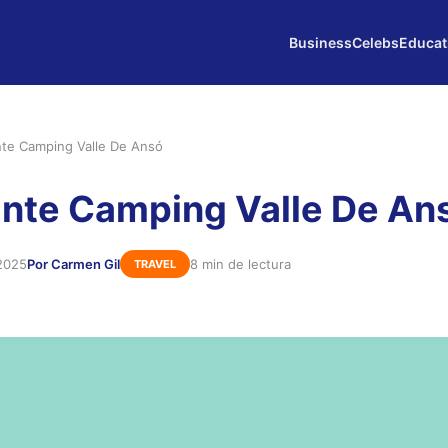
Business
Celebs
Educat
nte Camping Valle De Ansó
nte Camping Valle De An
2025
Por Carmen Gil
8 min de lectura
TRAVEL