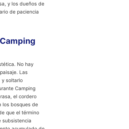
isa, y los dueños de
ario de paciencia
e Camping
stética. No hay
paisaje. Las
y soltarlo
aurante Camping
rasa, el cordero
n los bosques de
de que el término
 subsistencia
imiento acumulado de