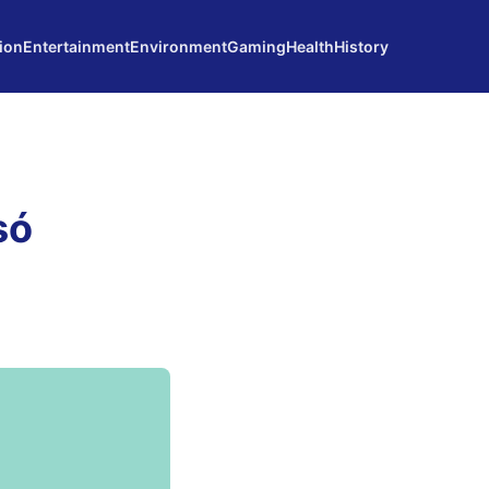
ion
Entertainment
Environment
Gaming
Health
History
só