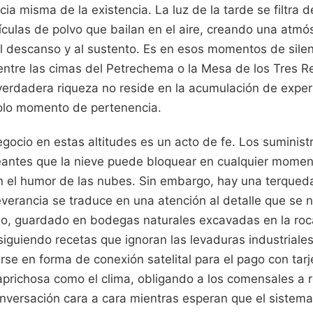
cia misma de la existencia. La luz de la tarde se filtra 
ículas de polvo que bailan en el aire, creando una atmó
 descanso y al sustento. Es en esos momentos de silenc
a entre las cimas del Petrechema o la Mesa de los Tres 
erdadera riqueza no reside en la acumulación de experi
olo momento de pertenencia.
egocio en estas altitudes es un acto de fe. Los sumini
eantes que la nieve puede bloquear en cualquier momento
con el humor de las nubes. Sin embargo, hay una terqued
severancia se traduce en una atención al detalle que se n
no, guardado en bodegas naturales excavadas en la roca
siguiendo recetas que ignoran las levaduras industrial
arse en forma de conexión satelital para el pago con tarj
prichosa como el clima, obligando a los comensales a re
nversación cara a cara mientras esperan que el sistema