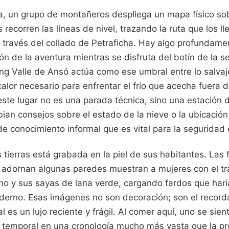
a, un grupo de montañeros despliega un mapa físico so
recorren las líneas de nivel, trazando la ruta que los 
a través del collado de Petraficha. Hay algo profunda
ión de la aventura mientras se disfruta del botín de la s
 Valle de Ansó actúa como ese umbral entre lo salvaje 
alor necesario para enfrentar el frío que acecha fuera 
 este lugar no es una parada técnica, sino una estación
ian consejos sobre el estado de la nieve o la ubicación
e conocimiento informal que es vital para la seguridad
s tierras está grabada en la piel de sus habitantes. Las 
 adornan algunas paredes muestran a mujeres con el tr
ino y sus sayas de lana verde, cargando fardos que harí
oderno. Esas imágenes no son decoración; son el record
al es un lujo reciente y frágil. Al comer aquí, uno se sie
o temporal en una cronología mucho más vasta que la pr