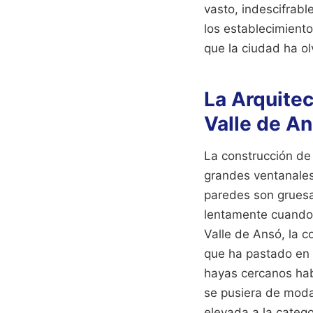
vasto, indescifrabl
los establecimiento
que la ciudad ha o
La Arquite
Valle de A
La construcción de
grandes ventanales 
paredes son gruesas
lentamente cuando 
Valle de Ansó, la 
que ha pastado en 
hayas cercanos hab
se pusiera de moda
elevada a la catego