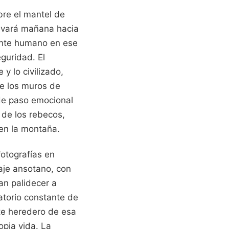
bre el mantel de
llevará mañana hacia
mente humano en ese
eguridad. El
y lo civilizado,
de los muros de
 de paso emocional
 de los rebecos,
 en la montaña.
fotografías en
aje ansotano, con
an palidecer a
atorio constante de
nte heredero de esa
opia vida. La