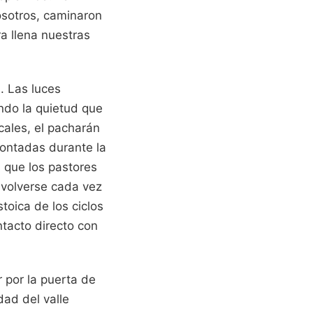
osotros, caminaron
a llena nuestras
. Las luces
ndo la quietud que
cales, el pacharán
contadas durante la
s que los pastores
 volverse cada vez
toica de los ciclos
ntacto directo con
r por la puerta de
ad del valle