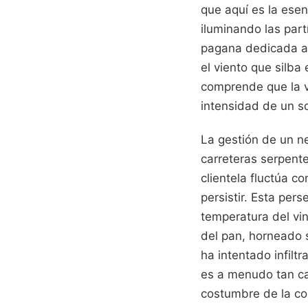
que aquí es la esen
iluminando las part
pagana dedicada al
el viento que silb
comprende que la v
intensidad de un s
La gestión de un n
carreteras serpent
clientela fluctúa 
persistir. Esta per
temperatura del vi
del pan, horneado 
ha intentado infiltr
es a menudo tan ca
costumbre de la co