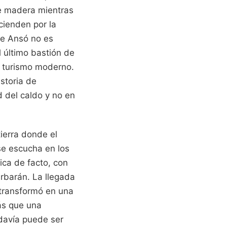
de madera mientras
cienden por la
de Ansó no es
 último bastión de
l turismo moderno.
istoria de
d del caldo y no en
tierra donde el
se escucha en los
ica de facto, con
rbarán. La llegada
o transformó en una
más que una
odavía puede ser