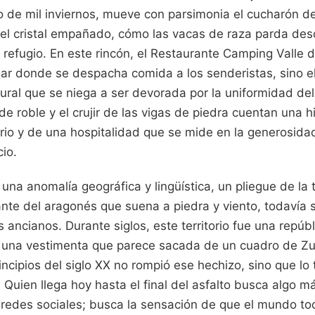
ío de mil inviernos, mueve con parsimonia el cucharón 
del cristal empañado, cómo las vacas de raza parda des
 refugio. En este rincón, el Restaurante Camping Valle 
ar donde se despacha comida a los senderistas, sino el
tural que se niega a ser devorada por la uniformidad de
 de roble y el crujir de las vigas de piedra cuentan una h
rio y de una hospitalidad que se mide en la generosida
cio.
 una anomalía geográfica y lingüística, un pliegue de la 
ante del aragonés que suena a piedra y viento, todavía 
 ancianos. Durante siglos, este territorio fue una repúbl
y una vestimenta que parece sacada de un cuadro de Zu
rincipios del siglo XX no rompió ese hechizo, sino que l
 Quien llega hoy hasta el final del asfalto busca algo 
s redes sociales; busca la sensación de que el mundo t