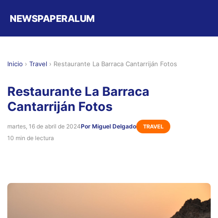
NEWSPAPERALUM
Inicio
›
Travel
›
Restaurante La Barraca Cantarriján Fotos
Restaurante La Barraca
Cantarriján Fotos
martes, 16 de abril de 2024
Por Miguel Delgado
TRAVEL
10 min de lectura