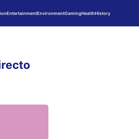
ion
Entertainment
Environment
Gaming
Health
History
irecto