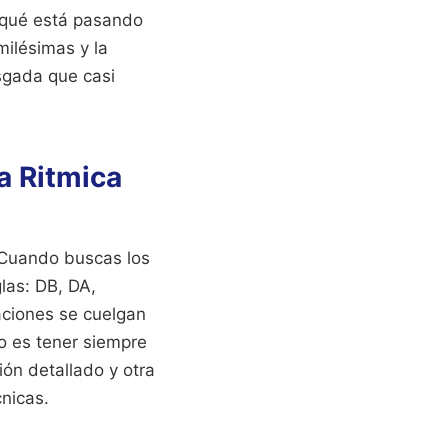
r qué está pasando
milésimas y la
esgada que casi
a Ritmica
. Cuando buscas los
las: DB, DA,
raciones se cuelgan
go es tener siempre
ión detallado y otra
nicas.