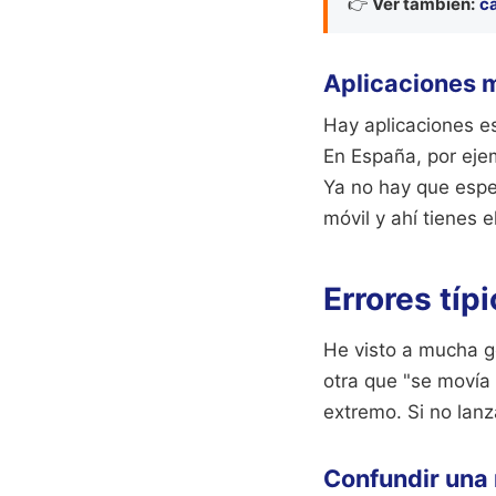
👉
Ver también:
ca
Aplicaciones m
Hay aplicaciones e
En España, por eje
Ya no hay que espe
móvil y ahí tienes e
Errores típ
He visto a mucha g
otra que "se movía
extremo. Si no lanz
Confundir una 