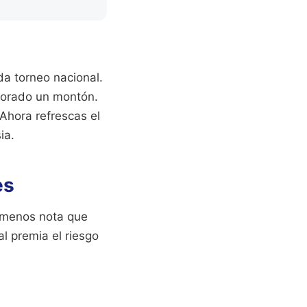
a torneo nacional.
jorado un montón.
Ahora refrescas el
ia.
es
 menos nota que
l premia el riesgo