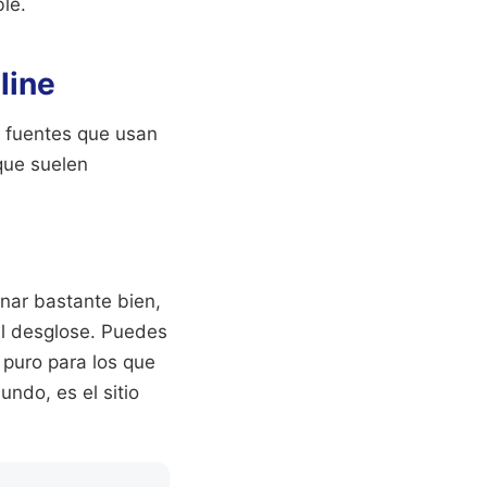
le.
line
as fuentes que usan
rque suelen
nar bastante bien,
el desglose. Puedes
 puro para los que
ndo, es el sitio