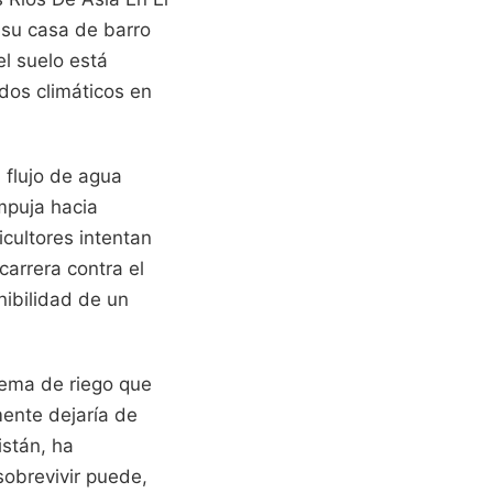
 su casa de barro
el suelo está
ados climáticos en
 flujo de agua
empuja hacia
icultores intentan
carrera contra el
nibilidad de un
stema de riego que
mente dejaría de
istán, ha
obrevivir puede,