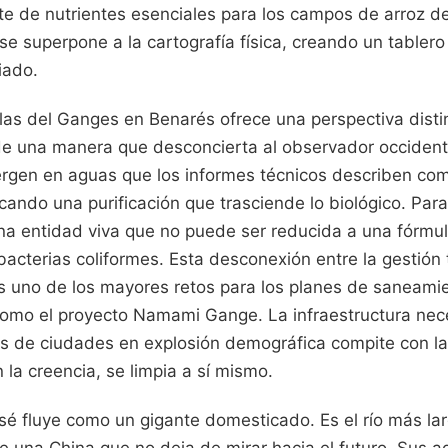
rte de nutrientes esenciales para los campos de arroz d
a se superpone a la cartografía física, creando un tabler
iado.
llas del Ganges en Benarés ofrece una perspectiva distinta
 de una manera que desconcierta al observador occident
rgen en aguas que los informes técnicos describen co
ndo una purificación que trasciende lo biológico. Para el
a entidad viva que no puede ser reducida a una fórmu
bacterias coliformes. Esta desconexión entre la gestión 
s uno de los mayores retos para los planes de saneami
mo el proyecto Namami Gange. La infraestructura neces
es de ciudades en explosión demográfica compite con la
la creencia, se limpia a sí mismo.
tsé fluye como un gigante domesticado. Es el río más lar