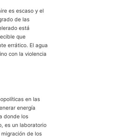
aire es escaso y el
egrado de las
lerado está
decible que
te errático. El agua
no con la violencia
políticas en las
enerar energía
ta donde los
 es un laboratorio
 migración de los