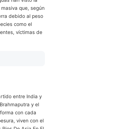
uas han visto la
n masiva que, según
ierra debido al peso
pecies como el
ientes, víctimas de
ido entre India y
 Brahmaputra y el
 forma con cada
esura, viven con el
s Rios De Asia En El