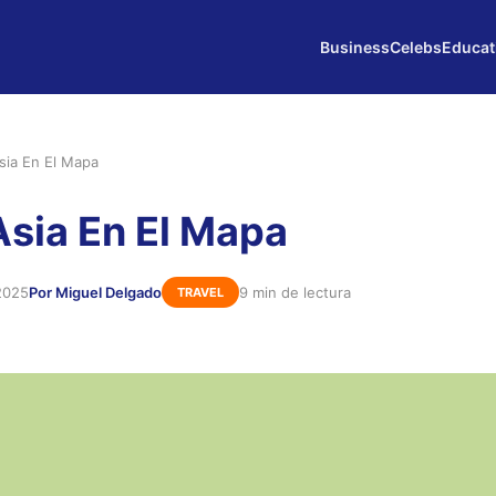
Business
Celebs
Educat
sia En El Mapa
Asia En El Mapa
2025
Por Miguel Delgado
9 min de lectura
TRAVEL