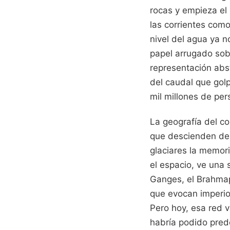
rocas y empieza el
las corrientes como
nivel del agua ya n
papel arrugado sobr
representación abst
del caudal que golp
mil millones de per
La geografía del co
que descienden des
glaciares la memori
el espacio, ve una s
Ganges, el Brahmap
que evocan imperio
Pero hoy, esa red v
habría podido prede