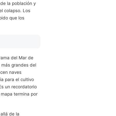
 de la población y
el colapso. Los
pido que los
drama del Mar de
s más grandes del
ecen naves
a para el cultivo
Es un recordatorio
l mapa termina por
allá de la