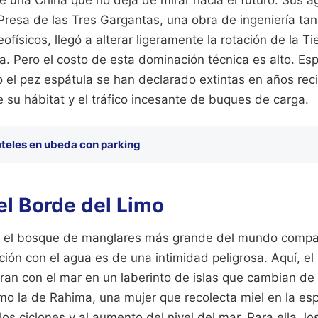
 una China que no deja de mirar hacia el futuro. Sus ag
 Presa de las Tres Gargantas, una obra de ingeniería ta
ofísicos, llegó a alterar ligeramente la rotación de la T
. Pero el costo de esta dominación técnica es alto. Es
o el pez espátula se han declarado extintas en años rec
 su hábitat y el tráfico incesante de buques de carga.
teles en ubeda con parking
el Borde del Limo
 el bosque de manglares más grande del mundo compart
ción con el agua es de una intimidad peligrosa. Aquí, el
an con el mar en un laberinto de islas que cambian de
mo la de Rahima, una mujer que recolecta miel en la esp
os ciclones y al aumento del nivel del mar. Para ella, lo