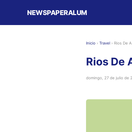
NEWSPAPERALUM
Inicio
›
Travel
›
Rios De A
Rios De 
domingo, 27 de julio de 