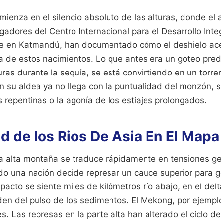
omienza en el silencio absoluto de las alturas, donde el 
igadores del Centro Internacional para el Desarrollo Int
e en Katmandú, han documentado cómo el deshielo ace
ca de estos nacimientos. Lo que antes era un goteo pre
uras durante la sequía, se está convirtiendo en un torren
su aldea ya no llega con la puntualidad del monzón, si
 repentinas o la agonía de los estiajes prolongados.
ad de los Rios De Asia En El Mapa
a alta montaña se traduce rápidamente en tensiones geo
ndo una nación decide represar un cauce superior para g
impacto se siente miles de kilómetros río abajo, en el del
n del pulso de los sedimentos. El Mekong, por ejemplo,
. Las represas en la parte alta han alterado el ciclo de