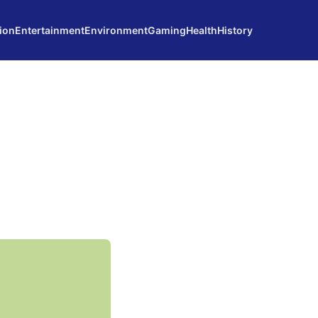
ion
Entertainment
Environment
Gaming
Health
History