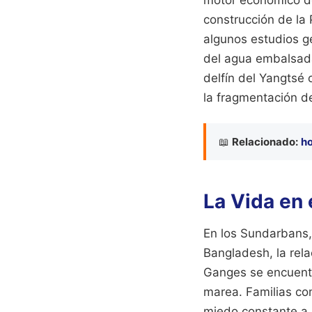
motor económico de
construcción de la
algunos estudios ge
del agua embalsada
delfín del Yangtsé 
la fragmentación de
📖
Relacionado:
ho
La Vida en 
En los Sundarbans,
Bangladesh, la rela
Ganges se encuentr
marea. Familias co
miedo constante a l