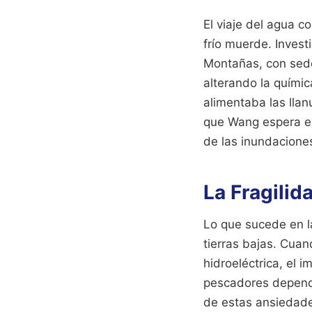
El viaje del agua c
frío muerde. Invest
Montañas, con sed
alterando la quími
alimentaba las llan
que Wang espera en 
de las inundaciones
La Fragilid
Lo que sucede en l
tierras bajas. Cua
hidroeléctrica, el 
pescadores depende
de estas ansiedades