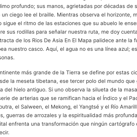
 limo profundo; sus manos, agrietadas por décadas de 
 un ciego lee el braille. Mientras observa el horizonte, 
o sigue el ritmo de las estaciones que su abuelo le ens
e sus rodillas para señalar nuestra ruta, me doy cuent
racta de los Rios De Asia En El Mapa palidece ante la fur
ea nuestro casco. Aquí, el agua no es una línea azul; es
sonas.
ntinente más grande de la Tierra se define por estas cic
de la meseta tibetana, ese tercer polo del mundo que
a del hielo antiguo. Si uno observa la silueta de la mas
erie de arterias que se ramifican hacia el Índico y el Pací
utra, el Salween, el Mekong, el Yangtsé y el Río Amari
s, guerras de arrozales y la espiritualidad más profund
ital enfrenta una transformación que ningún cartógrafo 
cir.