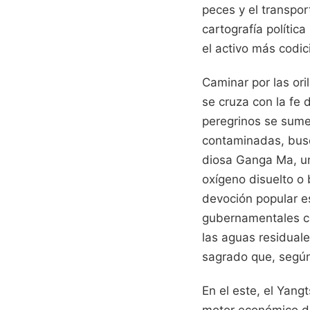
peces y el transpo
cartografía polític
el activo más codic
Caminar por las ori
se cruza con la fe
peregrinos se sume
contaminadas, busca
diosa Ganga Ma, un
oxígeno disuelto o 
devoción popular e
gubernamentales co
las aguas residual
sagrado que, según 
En el este, el Yang