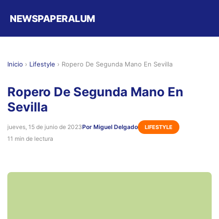
NEWSPAPERALUM
Inicio
›
Lifestyle
›
Ropero De Segunda Mano En Sevilla
Ropero De Segunda Mano En
Sevilla
jueves, 15 de junio de 2023
Por Miguel Delgado
LIFESTYLE
11 min de lectura