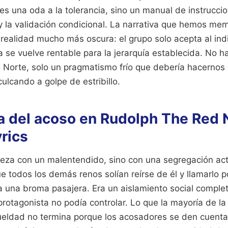
s una oda a la tolerancia, sino un manual de instrucci
a y la validación condicional. La narrativa que hemos m
 realidad mucho más oscura: el grupo solo acepta al ind
se vuelve rentable para la jerarquía establecida. No h
o Norte, solo un pragmatismo frío que debería hacernos
ulcando a golpe de estribillo.
a del acoso en Rudolph The Red
rics
ieza con un malentendido, sino con una segregación act
ue todos los demás renos solían reírse de él y llamarlo
a una broma pasajera. Era un aislamiento social compl
 protagonista no podía controlar. Lo que la mayoría de l
rueldad no termina porque los acosadores se den cuenta