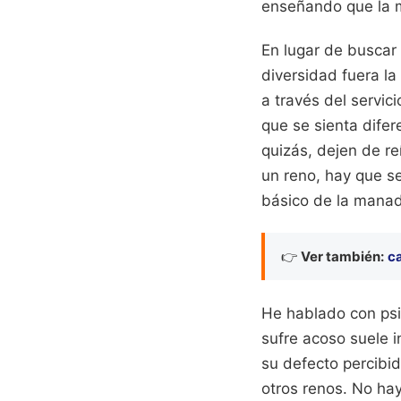
enseñando que la m
En lugar de buscar 
diversidad fuera la
a través del servic
que se sienta difere
quizás, dejen de re
un reno, hay que se
básico de la mana
👉
Ver también:
ca
He hablado con psi
sufre acoso suele i
su defecto percibid
otros renos. No hay