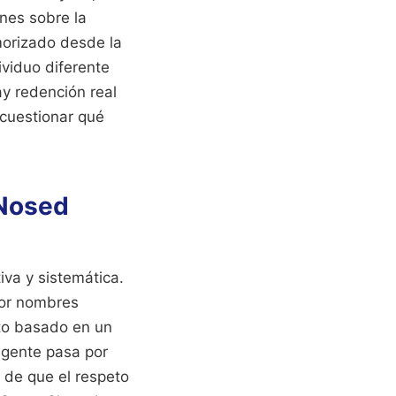
ones sobre la
emorizado desde la
ividuo diferente
ay redención real
 cuestionar qué
 Nosed
iva y sistemática.
 por nombres
eto basado en un
a gente pasa por
 de que el respeto