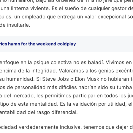
lo humillaron, bajo las órdenes del mismo jefe que perm
una linterna viviente. Es el sueño de cualquier gestor d
ulos: un empleado que entrega un valor excepcional so
e insultarle.
rics hymn for the weekend coldplay
 enfoque en la psique colectiva no es baladí. Vivimos e
 encima de la integridad. Valoramos a los genios excént
 su humanidad. Si Steve Jobs o Elon Musk no hubieran t
gos de personalidad más difíciles habrían sido su tumba
la del mercado, les permitimos participar en todos los ju
otipo de esta mentalidad. Es la validación por utilidad, e
entabilidad del rasgo diferencial.
ciedad verdaderamente inclusiva, tenemos que dejar d