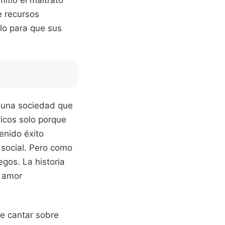
itió el maltrato
e recursos
lo para que sus
n una sociedad que
ricos solo porque
enido éxito
 social. Pero como
egos. La historia
l amor
e cantar sobre