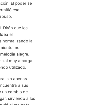
ción. El poder se
ermitió esa
 abuso.
. Dirán que los
ldea el
s normalizando la
imiento, no
 melodía alegre,
ocial muy amarga.
ndo utilizado.
ral sin apenas
 encuentra a sus
 y un cambio de
ar, sirviendo a los