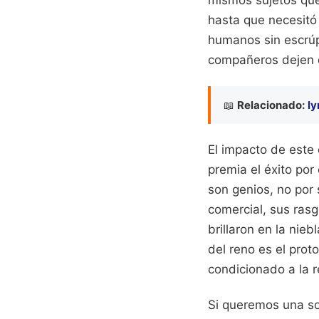
mismos sujetos que 
hasta que necesitó 
humanos sin escrúp
compañeros dejen d
📖
Relacionado:
ly
El impacto de este
premia el éxito por
son genios, no por
comercial, sus ras
brillaron en la nieb
del reno es el prot
condicionado a la r
Si queremos una so