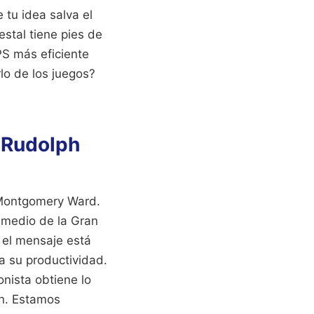
 tu idea salva el
estal tiene pies de
PS más eficiente
lo de los juegos?
e Rudolph
 Montgomery Ward.
 medio de la Gran
 el mensaje está
 a su productividad.
onista obtiene lo
ón. Estamos