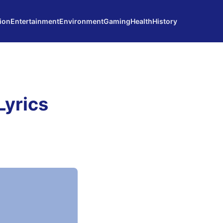
ion
Entertainment
Environment
Gaming
Health
History
Lyrics