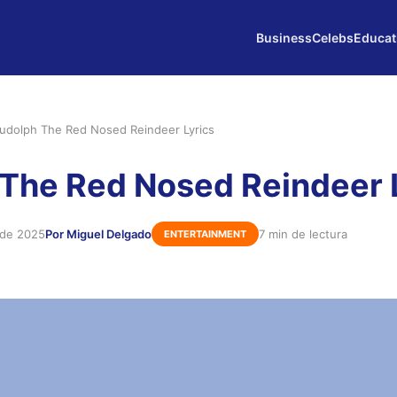
Business
Celebs
Educat
udolph The Red Nosed Reindeer Lyrics
The Red Nosed Reindeer 
 de 2025
Por Miguel Delgado
7 min de lectura
ENTERTAINMENT