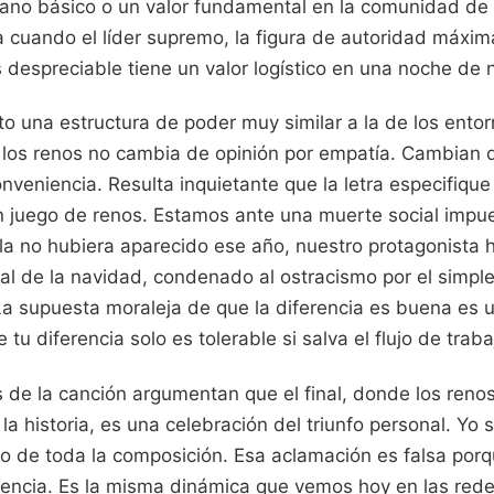
no básico o un valor fundamental en la comunidad de 
a cuando el líder supremo, la figura de autoridad máxi
s despreciable tiene un valor logístico en una noche de 
to una estructura de poder muy similar a la de los ento
e los renos no cambia de opinión por empatía. Cambian 
nveniencia. Resulta inquietante que la letra especifiqu
ún juego de renos. Estamos ante una muerte social impue
ebla no hubiera aparecido ese año, nuestro protagonista 
cial de la navidad, condenado al ostracismo por el simple
La supuesta moraleja de que la diferencia es buena es u
 tu diferencia solo es tolerable si salva el flujo de trab
de la canción argumentan que el final, donde los renos
la historia, es una celebración del triunfo personal. Yo 
 de toda la composición. Esa aclamación es falsa por
esencia. Es la misma dinámica que vemos hoy en las rede