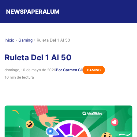
NEWSPAPERALUM
Inicio
›
Gaming
›
Ruleta Del 1 Al 50
Ruleta Del 1 Al 50
domingo, 10 de mayo de 2026
Por Carmen Gil
GAMING
10 min de lectura