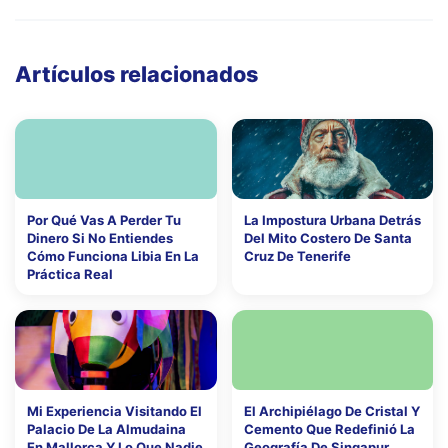
Artículos relacionados
Por Qué Vas A Perder Tu
La Impostura Urbana Detrás
Dinero Si No Entiendes
Del Mito Costero De Santa
Cómo Funciona Libia En La
Cruz De Tenerife
Práctica Real
Mi Experiencia Visitando El
El Archipiélago De Cristal Y
Palacio De La Almudaina
Cemento Que Redefinió La
En Mallorca Y Lo Que Nadie
Geografía De Singapur