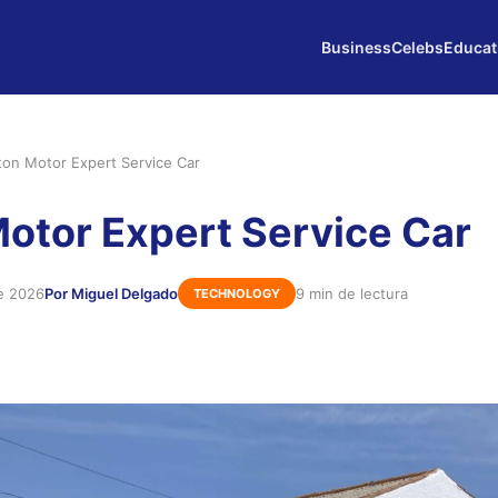
Business
Celebs
Educat
ton Motor Expert Service Car
otor Expert Service Car
e 2026
Por Miguel Delgado
9 min de lectura
TECHNOLOGY