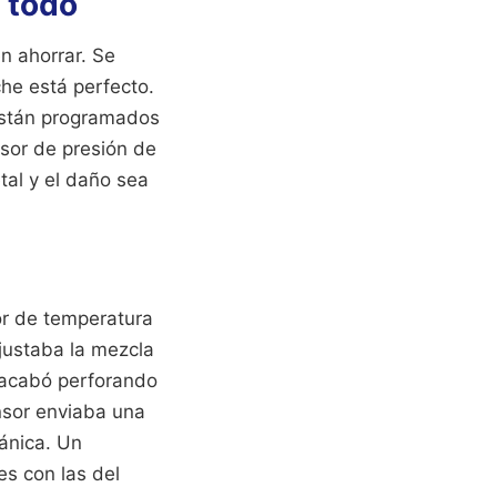
 todo
en ahorrar. Se
che está perfecto.
 están programados
nsor de presión de
al y el daño sea
or de temperatura
justaba la mezcla
 acabó perforando
nsor enviaba una
cánica. Un
s con las del