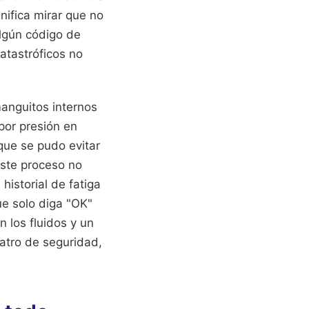
gnifica mirar que no
algún código de
catastróficos no
manguitos internos
 por presión en
que se pudo evitar
este proceso no
historial de fatiga
ue solo diga "OK"
n los fluidos y un
eatro de seguridad,