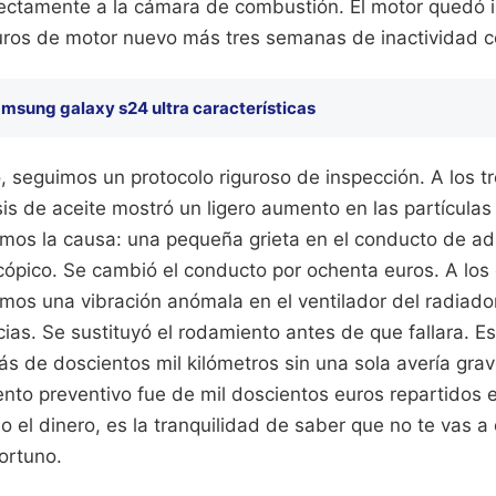
rectamente a la cámara de combustión. El motor quedó i
 euros de motor nuevo más tres semanas de inactividad c
msung galaxy s24 ultra características
 seguimos un protocolo riguroso de inspección. A los tr
sis de aceite mostró un ligero aumento en las partículas d
amos la causa: una pequeña grieta en el conducto de a
cópico. Se cambió el conducto por ochenta euros. A los 
amos una vibración anómala en el ventilador del radiad
cias. Se sustituyó el rodamiento antes de que fallara. Es
 de doscientos mil kilómetros sin una sola avería grav
nto preventivo fue de mil doscientos euros repartidos e
lo el dinero, es la tranquilidad de saber que no te vas a
ortuno.