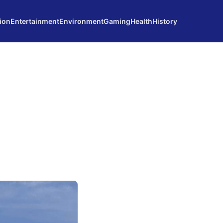
ion
Entertainment
Environment
Gaming
Health
History