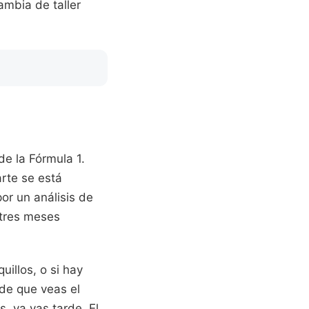
ambia de taller
de la Fórmula 1.
arte se está
or un análisis de
 tres meses
uillos, o si hay
 de que veas el
, ya vas tarde. El