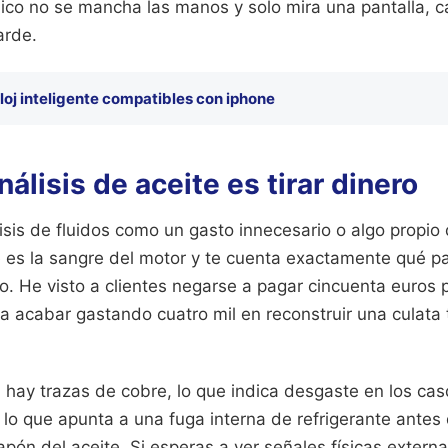
nico no se mancha las manos y solo mira una pantalla, c
arde.
loj inteligente compatibles con iphone
nálisis de aceite es tirar dinero
sis de fluidos como un gasto innecesario o algo propio 
ite es la sangre del motor y te cuenta exactamente qué p
. He visto a clientes negarse a pagar cincuenta euros p
ra acabar gastando cuatro mil en reconstruir una culata
si hay trazas de cobre, lo que indica desgaste en los casq
, lo que apunta a una fuga interna de refrigerante antes
pón del aceite. Si esperas a ver señales físicas externas