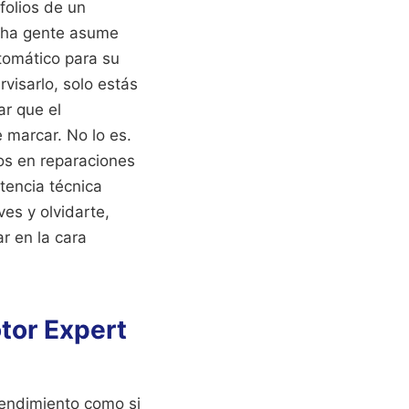
folios de un
cha gente asume
tomático para su
visarlo, solo estás
r que el
 marcar. No lo es.
ros en reparaciones
tencia técnica
es y olvidarte,
r en la cara
otor Expert
rendimiento como si