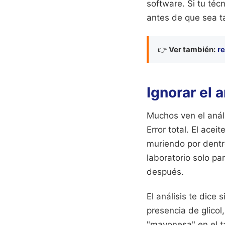
software. Si tu téc
antes de que sea t
👉
Ver también:
re
Ignorar el a
Muchos ven el análi
Error total. El ace
muriendo por dentro
laboratorio solo pa
después.
El análisis te dice 
presencia de glicol
"mayonesa" en el ta