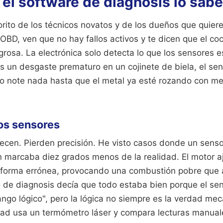
el software de diagnosis lo sabe
vorito de los técnicos novatos y de los dueños que quier
OBD, ven que no hay fallos activos y te dicen que el co
igrosa. La electrónica solo detecta lo que los sensores
es un desgaste prematuro en un cojinete de biela, el se
o note nada hasta que el metal ya esté rozando con met
os sensores
ecen. Pierden precisión. He visto casos donde un sens
n marcaba diez grados menos de la realidad. El motor a
 forma errónea, provocando una combustión pobre que
po de diagnosis decía que todo estaba bien porque el se
ango lógico", pero la lógica no siempre es la verdad me
dad usa un termómetro láser y compara lecturas manuale