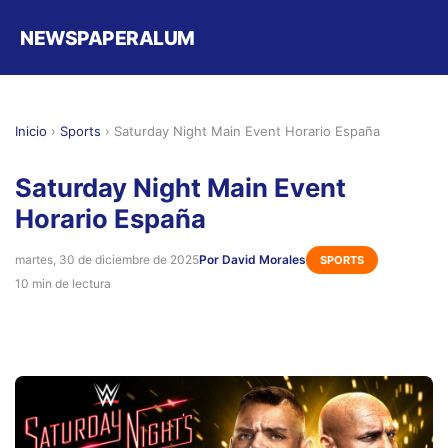
NEWSPAPERALUM
Inicio
›
Sports
›
Saturday Night Main Event Horario España
Saturday Night Main Event
Horario España
martes, 30 de diciembre de 2025
Por David Morales
SPORTS
10 min de lectura