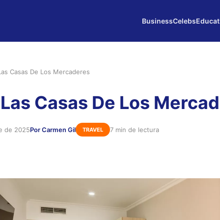
Business
Celebs
Educat
Las Casas De Los Mercaderes
 Las Casas De Los Merca
e de 2025
Por Carmen Gil
7 min de lectura
TRAVEL