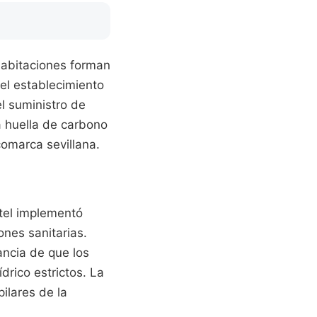
 habitaciones forman
del establecimiento
l suministro de
a huella de carbono
comarca sevillana.
otel implementó
ones sanitarias.
ancia de que los
drico estrictos. La
ilares de la