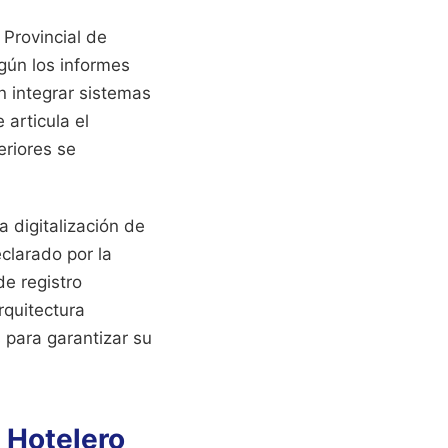
 Provincial de
egún los informes
n integrar sistemas
 articula el
eriores se
a digitalización de
eclarado por la
de registro
rquitectura
s para garantizar su
 Hotelero