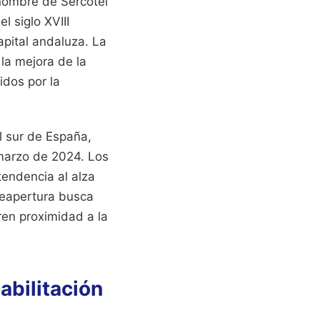
 nombre de Sercotel
l siglo XVIII
apital andaluza. La
 la mejora de la
idos por la
l sur de España,
 marzo de 2024. Los
tendencia al alza
 reapertura busca
ren proximidad a la
abilitación