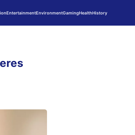
ion
Entertainment
Environment
Gaming
Health
History
deres