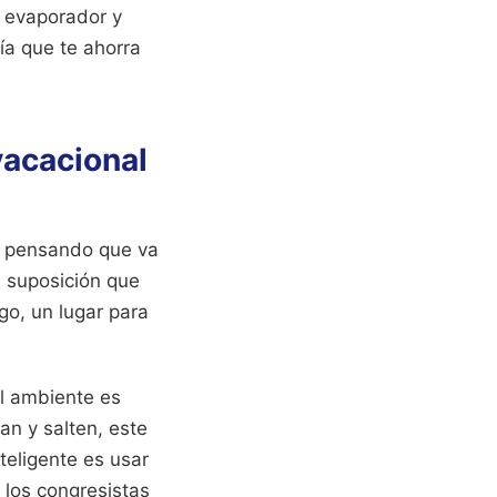
l evaporador y
ría que te ahorra
vacacional
 y pensando que va
a suposición que
ogo, un lugar para
el ambiente es
an y salten, este
nteligente es usar
 los congresistas