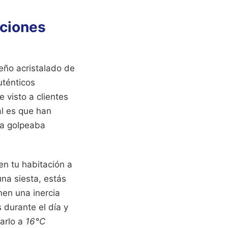
aciones
seño acristalado de
uténticos
 visto a clientes
al es que han
ía golpeaba
 en tu habitación a
una siesta, estás
nen una inercia
 durante el día y
jarlo a
16°C