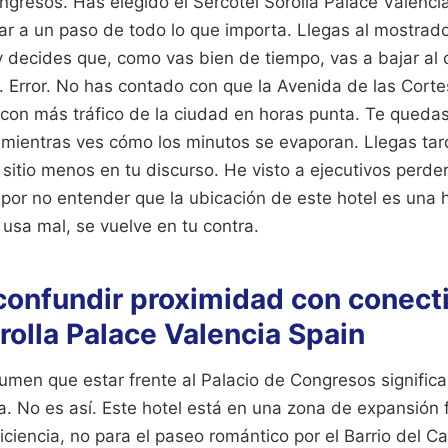
ngresos. Has elegido el Sercotel Sorolla Palace Valenc
r a un paso de todo lo que importa. Llegas al mostrador
y decides que, como vas bien de tiempo, vas a bajar al 
. Error. No has contado con que la Avenida de las Cort
s con más tráfico de la ciudad en horas punta. Te queda
 mientras ves cómo los minutos se evaporan. Llegas tar
sitio menos en tu discurso. He visto a ejecutivos perde
 por no entender que la ubicación de este hotel es una
e usa mal, se vuelve en tu contra.
 confundir proximidad con conect
rolla Palace Valencia Spain
men que estar frente al Palacio de Congresos significa 
. No es así. Este hotel está en una zona de expansión f
iciencia, no para el paseo romántico por el Barrio del Ca