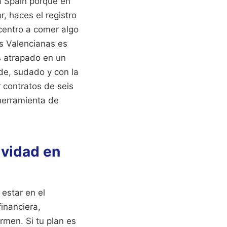
ia Spain porque en
, haces el registro
centro a comer algo
es Valencianas es
s atrapado en un
de, sudado y con la
r contratos de seis
 herramienta de
ividad en
estar en el
inanciera,
rmen. Si tu plan es