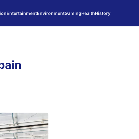
ion
Entertainment
Environment
Gaming
Health
History
pain