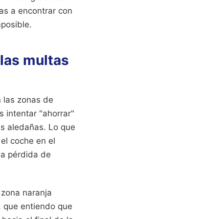
vas a encontrar con
mposible.
 las multas
n las zonas de
s intentar "ahorrar"
les aledañas. Lo que
el coche en el
una pérdida de
a zona naranja
l, que entiendo que