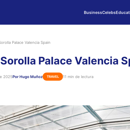
Business
Celebs
Educat
Sorolla Palace Valencia Spain
 Sorolla Palace Valencia S
de 2025
Por Hugo Muñoz
11 min de lectura
TRAVEL