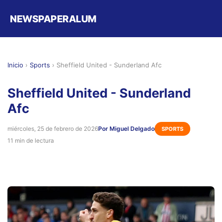
NEWSPAPERALUM
Inicio
›
Sports
›
Sheffield United - Sunderland Afc
Sheffield United - Sunderland
Afc
miércoles, 25 de febrero de 2026
Por Miguel Delgado
SPORTS
11 min de lectura