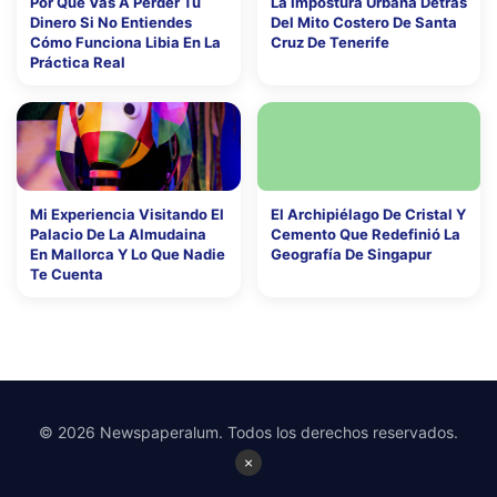
Por Qué Vas A Perder Tu
La Impostura Urbana Detrás
Dinero Si No Entiendes
Del Mito Costero De Santa
Cómo Funciona Libia En La
Cruz De Tenerife
Práctica Real
Mi Experiencia Visitando El
El Archipiélago De Cristal Y
Palacio De La Almudaina
Cemento Que Redefinió La
En Mallorca Y Lo Que Nadie
Geografía De Singapur
Te Cuenta
© 2026 Newspaperalum. Todos los derechos reservados.
×