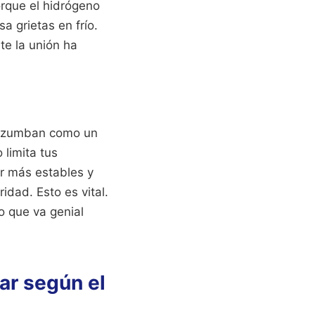
orque el hidrógeno
a grietas en frío.
te la unión ha
e zumban como un
 limita tus
er más estables y
dad. Esto es vital.
lo que va genial
ar según el