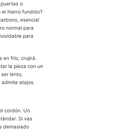
 puertas o
 el hierro fundido?
 carbono, esencial
ero normal para
inoxidable para
 en frío, crujirá.
tar la pieza con un
ser lento,
 admite atajos.
el cordón. Un
tándar. Si vas
rás demasiado