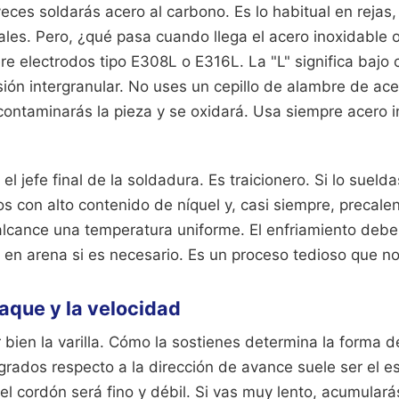
eces soldarás acero al carbono. Es lo habitual en rejas,
ales. Pero, ¿qué pasa cuando llega el acero inoxidable o
ere electrodos tipo E308L o E316L. La "L" significa bajo
osión intergranular. No uses un cepillo de alambre de ac
 contaminarás la pieza y se oxidará. Usa siempre acero 
el jefe final de la soldadura. Es traicionero. Si lo sueldas
s con alto contenido de níquel y, casi siempre, precalen
alcance una temperatura uniforme. El enfriamiento debe 
 en arena si es necesario. Es un proceso tedioso que no
taque y la velocidad
 bien la varilla. Cómo la sostienes determina la forma d
rados respecto a la dirección de avance suele ser el es
el cordón será fino y débil. Si vas muy lento, acumula