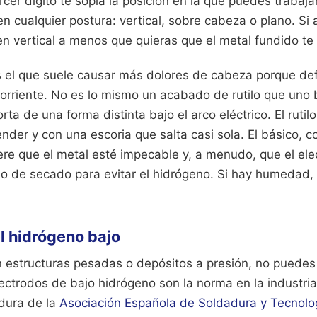
cer dígito te sopla la posición en la que puedes trabajar
n cualquier postura: vertical, sobre cabeza o plano. Si 
en vertical a menos que quieras que el metal fundido te 
s el que suele causar más dolores de cabeza porque defi
corriente. No es lo mismo un acabado de rutilo que uno b
a de una forma distinta bajo el arco eléctrico. El rutil
ender y con una escoria que salta casi sola. El básico, 
iere que el metal esté impecable y, a menudo, que el el
o de secado para evitar el hidrógeno. Si hay humedad, 
l hidrógeno bajo
 estructuras pesadas o depósitos a presión, no puedes 
ectrodos de bajo hidrógeno son la norma en la industria
dura de la
Asociación Española de Soldadura y Tecnolo