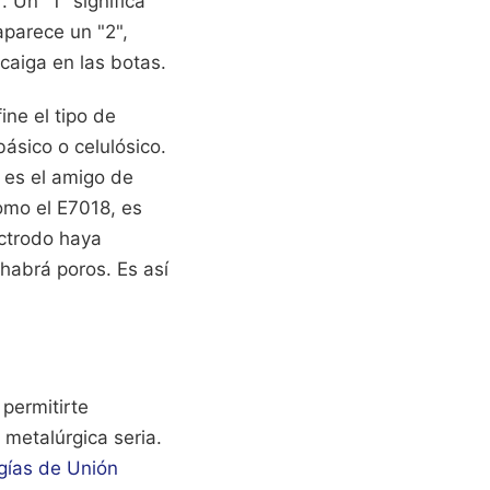
. Un "1" significa
aparece un "2",
caiga en las botas.
ne el tipo de
ásico o celulósico.
o es el amigo de
como el E7018, es
ectrodo haya
habrá poros. Es así
permitirte
 metalúrgica seria.
gías de Unión