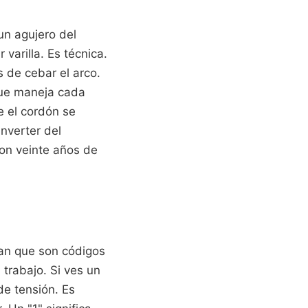
un agujero del
arilla. Es técnica.
 de cebar el arco.
que maneja cada
e el cordón se
inverter del
con veinte años de
san que son códigos
 trabajo. Si ves un
e tensión. Es