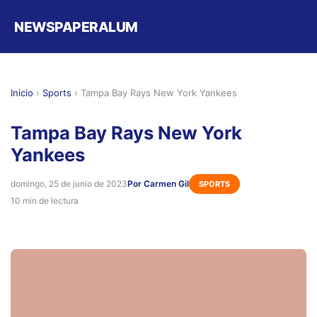
NEWSPAPERALUM
Inicio
›
Sports
›
Tampa Bay Rays New York Yankees
Tampa Bay Rays New York
Yankees
domingo, 25 de junio de 2023
Por Carmen Gil
SPORTS
10 min de lectura