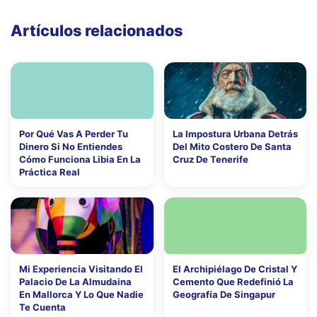
Artículos relacionados
Por Qué Vas A Perder Tu
La Impostura Urbana Detrás
Dinero Si No Entiendes
Del Mito Costero De Santa
Cómo Funciona Libia En La
Cruz De Tenerife
Práctica Real
Mi Experiencia Visitando El
El Archipiélago De Cristal Y
Palacio De La Almudaina
Cemento Que Redefinió La
En Mallorca Y Lo Que Nadie
Geografía De Singapur
Te Cuenta