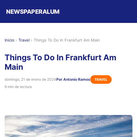
NEWSPAPERALUM
Inicio
›
Travel
›
Things To Do In Frankfurt Am Main
Things To Do In Frankfurt Am
Main
domingo, 21 de enero de 2024
Por Antonio Ramos
TRAVEL
9 min de lectura