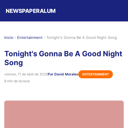
NEWSPAPERALUM
Inicio
›
Entertainment
›
Tonight's Gonna Be A Good Night Song
Tonight's Gonna Be A Good Night
Song
viernes, 11 de abril de 2025
Por David Morales
ENTERTAINMENT
8 min de lectura