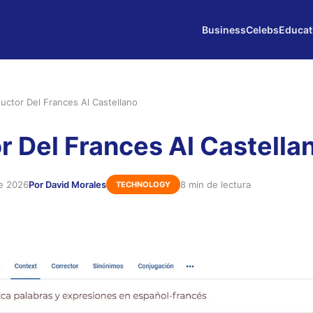
Business
Celebs
Educat
uctor Del Frances Al Castellano
r Del Frances Al Castella
de 2026
Por David Morales
8 min de lectura
TECHNOLOGY