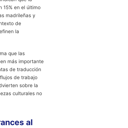
n 15% en el último
sas madrileñas y
ntexto de
efinen la
rma que las
men más importante
ntas de traducción
lujos de trabajo
dvierten sobre la
ezas culturales no
rances al