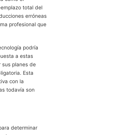
eemplazo total del
aducciones erróneas
irma profesional que
ecnología podría
spuesta a estas
 sus planes de
igatoria. Esta
iva con la
nas todavía son
 para determinar