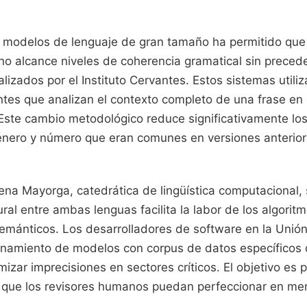
s modelos de lenguaje de gran tamaño ha permitido que 
ano alcance niveles de coherencia gramatical sin preced
ealizados por el Instituto Cervantes. Estos sistemas utili
ntes que analizan el contexto completo de una frase en 
 Este cambio metodológico reduce significativamente los
nero y número que eran comunes en versiones anterior
ena Mayorga, catedrática de lingüística computacional, 
ral entre ambas lenguas facilita la labor de los algorit
semánticos. Los desarrolladores de software en la Unió
renamiento de modelos con corpus de datos específicos d
izar imprecisiones en sectores críticos. El objetivo es 
a que los revisores humanos puedan perfeccionar en me