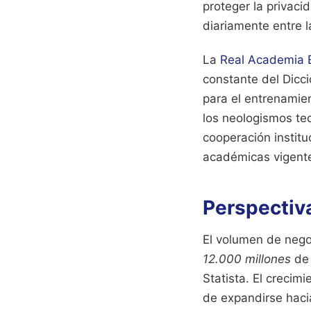
proteger la privac
diariamente entre l
La
Real Academia 
constante del Dicc
para el entrenamie
los neologismos te
cooperación instit
académicas vigente
Perspectiva
El volumen de negoc
12.000 millones
de 
Statista. El creci
de expandirse haci