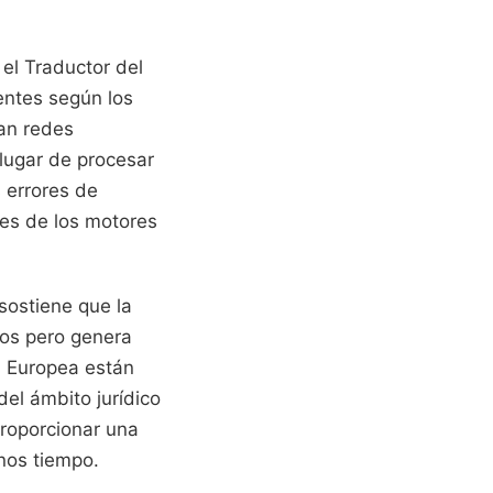
el Traductor del
entes según los
zan redes
lugar de procesar
 errores de
es de los motores
sostiene que la
mos pero genera
n Europea están
el ámbito jurídico
proporcionar una
nos tiempo.