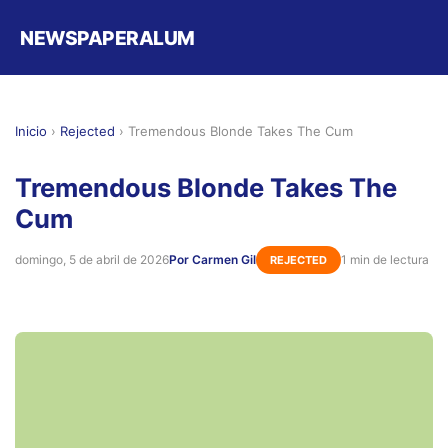
NEWSPAPERALUM
Inicio
›
Rejected
›
Tremendous Blonde Takes The Cum
Tremendous Blonde Takes The
Cum
domingo, 5 de abril de 2026
Por Carmen Gil
1 min de lectura
REJECTED